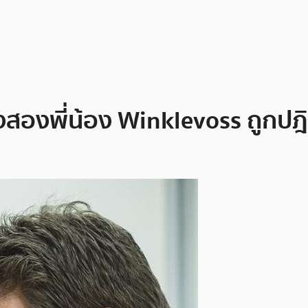
องพี่น้อง Winklevoss ถูกปฎิเส