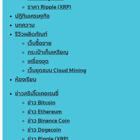
ราคา Ripple (XRP)
ปฏิทินเศรษฐกิจ
บทความ
รีวิวผลิตภัณฑ์
เว็บซื้อขาย
กระเป๋าเก็บเหรียญ
เครื่องขุด
เว็บขุดแบบ Cloud Mining
ห้องเรียน
ข่าวคริปโตเคอเรนซี่
ข่าว Bitcoin
ข่าว Ethereum
ข่าว Binance Coin
ข่าว Dogecoin
ข่าว Ripple (XRP)