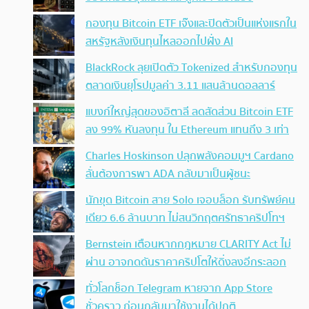
กองทุน Bitcoin ETF เจ๊งและปิดตัวเป็นแห่งแรกใน
สหรัฐหลังเงินทุนไหลออกไปฝั่ง AI
BlackRock ลุยเปิดตัว Tokenized สำหรับกองทุน
ตลาดเงินยุโรปมูลค่า 3.11 แสนล้านดอลลาร์
แบงก์ใหญ่สุดของอิตาลี ลดสัดส่วน Bitcoin ETF
ลง 99% หันลงทุน ใน Ethereum แทนถึง 3 เท่า
Charles Hoskinson ปลุกพลังคอมมูฯ Cardano
ลั่นต้องการพา ADA กลับมาเป็นผู้ชนะ
นักขุด Bitcoin สาย Solo เจอบล็อก รับทรัพย์คน
เดียว 6.6 ล้านบาท ไม่สนวิกฤตศรัทธาคริปโทฯ
Bernstein เตือนหากกฎหมาย CLARITY Act ไม่
ผ่าน อาจกดดันราคาคริปโตให้ดิ่งลงอีกระลอก
ทั่วโลกช็อก Telegram หายจาก App Store
ชั่วคราว ก่อนกลับมาใช้งานได้ปกติ