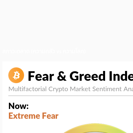
สภาวะตลาด (ความกลัว vs ความโลภ)