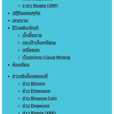
ราคา Ripple (XRP)
ปฏิทินเศรษฐกิจ
บทความ
รีวิวผลิตภัณฑ์
เว็บซื้อขาย
กระเป๋าเก็บเหรียญ
เครื่องขุด
เว็บขุดแบบ Cloud Mining
ห้องเรียน
ข่าวคริปโตเคอเรนซี่
ข่าว Bitcoin
ข่าว Ethereum
ข่าว Binance Coin
ข่าว Dogecoin
ข่าว Ripple (XRP)