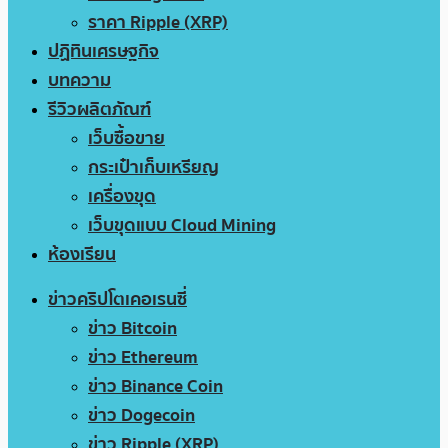
ราคา Ripple (XRP)
ปฏิทินเศรษฐกิจ
บทความ
รีวิวผลิตภัณฑ์
เว็บซื้อขาย
กระเป๋าเก็บเหรียญ
เครื่องขุด
เว็บขุดแบบ Cloud Mining
ห้องเรียน
ข่าวคริปโตเคอเรนซี่
ข่าว Bitcoin
ข่าว Ethereum
ข่าว Binance Coin
ข่าว Dogecoin
ข่าว Ripple (XRP)