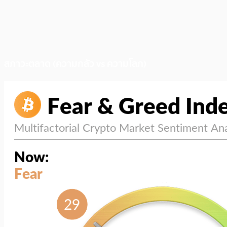
สภาวะตลาด (ความกลัว vs ความโลภ)