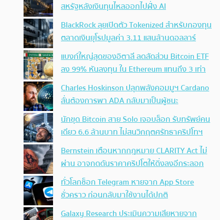
สหรัฐหลังเงินทุนไหลออกไปฝั่ง AI
BlackRock ลุยเปิดตัว Tokenized สำหรับกองทุน
ตลาดเงินยุโรปมูลค่า 3.11 แสนล้านดอลลาร์
แบงก์ใหญ่สุดของอิตาลี ลดสัดส่วน Bitcoin ETF
ลง 99% หันลงทุน ใน Ethereum แทนถึง 3 เท่า
Charles Hoskinson ปลุกพลังคอมมูฯ Cardano
ลั่นต้องการพา ADA กลับมาเป็นผู้ชนะ
นักขุด Bitcoin สาย Solo เจอบล็อก รับทรัพย์คน
เดียว 6.6 ล้านบาท ไม่สนวิกฤตศรัทธาคริปโทฯ
Bernstein เตือนหากกฎหมาย CLARITY Act ไม่
ผ่าน อาจกดดันราคาคริปโตให้ดิ่งลงอีกระลอก
ทั่วโลกช็อก Telegram หายจาก App Store
ชั่วคราว ก่อนกลับมาใช้งานได้ปกติ
Galaxy Research ประเมินความเสียหายจาก