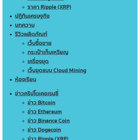
ราคา Ripple (XRP)
ปฏิทินเศรษฐกิจ
บทความ
รีวิวผลิตภัณฑ์
เว็บซื้อขาย
กระเป๋าเก็บเหรียญ
เครื่องขุด
เว็บขุดแบบ Cloud Mining
ห้องเรียน
ข่าวคริปโตเคอเรนซี่
ข่าว Bitcoin
ข่าว Ethereum
ข่าว Binance Coin
ข่าว Dogecoin
ข่าว Ripple (XRP)