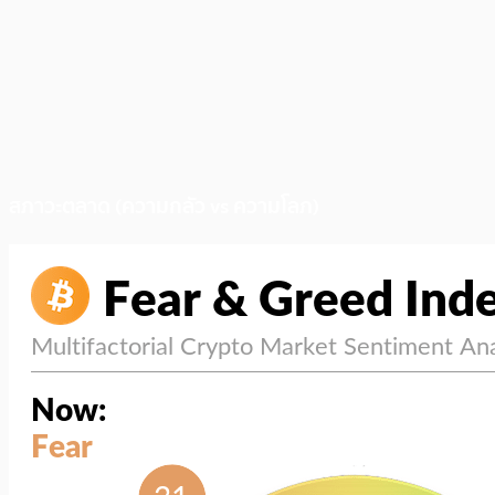
สภาวะตลาด (ความกลัว vs ความโลภ)