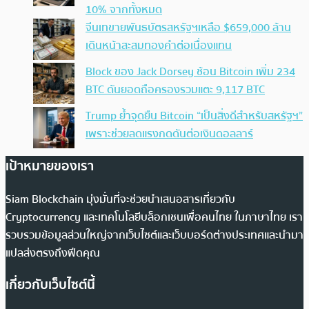
10% จากทั้งหมด
จีนเทขายพันธบัตรสหรัฐฯเหลือ $659,000 ล้าน
เดินหน้าสะสมทองคำต่อเนื่องแทน
Block ของ Jack Dorsey ช้อน Bitcoin เพิ่ม 234
BTC ดันยอดถือครองรวมแตะ 9,117 BTC
Trump ย้ำจุดยืน Bitcoin “เป็นสิ่งดีสำหรับสหรัฐฯ”
เพราะช่วยลดแรงกดดันต่อเงินดอลลาร์
เป้าหมายของเรา
Siam Blockchain มุ่งมั่นที่จะช่วยนำเสนอสารเกี่ยวกับ
Cryptocurrency และเทคโนโลยีบล็อกเชนเพื่อคนไทย ในภาษาไทย เรา
รวบรวมข้อมูลส่วนใหญ่จากเว็บไซต์และเว็บบอร์ดต่างประเทศและนำมา
แปลส่งตรงถึงฟีดคุณ
เกี่ยวกับเว็บไซต์นี้