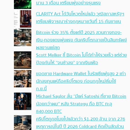
นาน 3 เดือน เตรียมพุ่งอย่างรุนแรง
CLARITY Act ได้วันโหวตใหม่แล้ว วุฒิสภาสหรัฐฯ
เตรียมพิจารณาร่างกฎหมายวันที่ 15 กันยายน
Bitcoin ร่วง 35% ตั้งแต่ปี 2025 สวนทางทอง-
เงิน-ทองแดงพุ่งแรง ดันคริปโตกลายเป็นสินทรัพย์
ผลงานแย่สุด
Scott Melker ชี้ Bitcoin ไม่ได้ทำให้รวยเร็ว แต่ช่วย
ป้องกันให้ “จนช้าลง” จากเงินเฟ้อ
ยอดขาย Hardware Wallet ในรัสเซียพุ่งสูง 2 เท่า
นักลงทุนแห่ถือคริปโตเอง ก่อนกฎใหม่เริ่มใช้
ก.ย.นี้
Michael Saylor ลั่น “มีแค่ Satoshi ที่ขาย Bitcoin
น้อยกว่าผม” หลัง Strategy ถือ BTC ทะลุ
840,000 BTC
คริปโตถูกขโมยไปแล้วกว่า $1,200 ล้าน จาก 276
เหตุการณ์ในปี ปี 2026 Coldcard คิดเป็นสัดส่วน