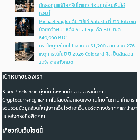
นักลงทุนแห่ถือคริปโตเอง ก่อนกฎใหม่เริ่มใช้
ก.ย.นี้
Michael Saylor ลั่น “มีแค่ Satoshi ที่ขาย Bitcoin
น้อยกว่าผม” หลัง Strategy ถือ BTC ทะลุ
840,000 BTC
คริปโตถูกขโมยไปแล้วกว่า $1,200 ล้าน จาก 276
เหตุการณ์ในปี ปี 2026 Coldcard คิดเป็นสัดส่วน
10% จากทั้งหมด
เป้าหมายของเรา
Siam Blockchain มุ่งมั่นที่จะช่วยนำเสนอสารเกี่ยวกับ
Cryptocurrency และเทคโนโลยีบล็อกเชนเพื่อคนไทย ในภาษาไทย เรา
รวบรวมข้อมูลส่วนใหญ่จากเว็บไซต์และเว็บบอร์ดต่างประเทศและนำมา
แปลส่งตรงถึงฟีดคุณ
เกี่ยวกับเว็บไซต์นี้