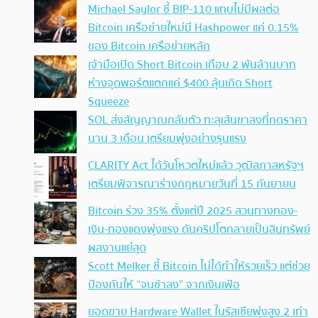
Michael Saylor ชี้ BIP-110 แทบไม่มีผลต่อ
Bitcoin เครือข่ายใหม่มี Hashpower แค่ 0.15%
ของ Bitcoin เครือข่ายหลัก
เจ้ามือเปิด Short Bitcoin เกือบ 2 พันล้านบาท
ห่างจุดพอร์ตแตกแค่ $400 ลุ้นเกิด Short
Squeeze
SOL ส่งสัญญาณกลับตัว ทะลุเส้นขาลงที่กดราคา
นาน 3 เดือน เตรียมพุ่งอย่างรุนแรง
CLARITY Act ได้วันโหวตใหม่แล้ว วุฒิสภาสหรัฐฯ
เตรียมพิจารณาร่างกฎหมายวันที่ 15 กันยายน
Bitcoin ร่วง 35% ตั้งแต่ปี 2025 สวนทางทอง-
เงิน-ทองแดงพุ่งแรง ดันคริปโตกลายเป็นสินทรัพย์
ผลงานแย่สุด
Scott Melker ชี้ Bitcoin ไม่ได้ทำให้รวยเร็ว แต่ช่วย
ป้องกันให้ “จนช้าลง” จากเงินเฟ้อ
ยอดขาย Hardware Wallet ในรัสเซียพุ่งสูง 2 เท่า