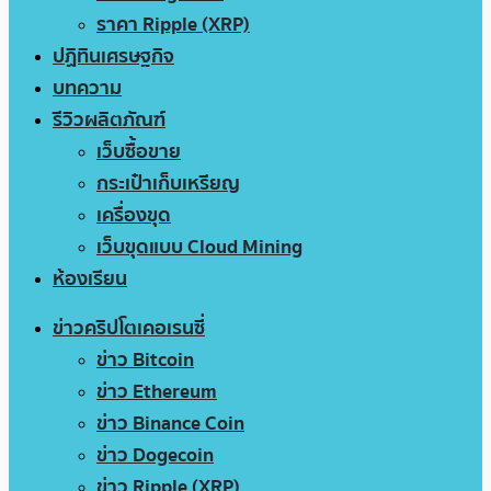
ราคา Ripple (XRP)
ปฏิทินเศรษฐกิจ
บทความ
รีวิวผลิตภัณฑ์
เว็บซื้อขาย
กระเป๋าเก็บเหรียญ
เครื่องขุด
เว็บขุดแบบ Cloud Mining
ห้องเรียน
ข่าวคริปโตเคอเรนซี่
ข่าว Bitcoin
ข่าว Ethereum
ข่าว Binance Coin
ข่าว Dogecoin
ข่าว Ripple (XRP)