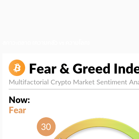
สภาวะตลาด (ความกลัว vs ความโลภ)