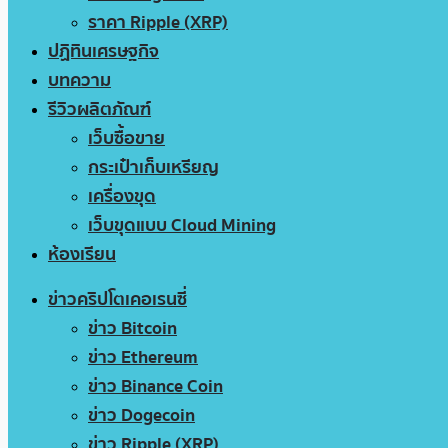
ราคา Ripple (XRP)
ปฏิทินเศรษฐกิจ
บทความ
รีวิวผลิตภัณฑ์
เว็บซื้อขาย
กระเป๋าเก็บเหรียญ
เครื่องขุด
เว็บขุดแบบ Cloud Mining
ห้องเรียน
ข่าวคริปโตเคอเรนซี่
ข่าว Bitcoin
ข่าว Ethereum
ข่าว Binance Coin
ข่าว Dogecoin
ข่าว Ripple (XRP)