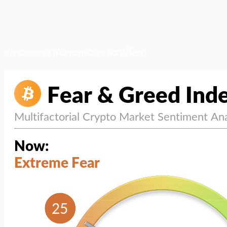
สภาวะตลาด (ความกลัว vs ความโลภ)