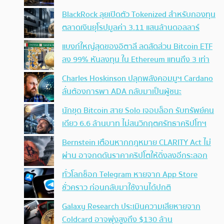
BlackRock ลุยเปิดตัว Tokenized สำหรับกองทุน
ตลาดเงินยุโรปมูลค่า 3.11 แสนล้านดอลลาร์
แบงก์ใหญ่สุดของอิตาลี ลดสัดส่วน Bitcoin ETF
ลง 99% หันลงทุน ใน Ethereum แทนถึง 3 เท่า
Charles Hoskinson ปลุกพลังคอมมูฯ Cardano
ลั่นต้องการพา ADA กลับมาเป็นผู้ชนะ
นักขุด Bitcoin สาย Solo เจอบล็อก รับทรัพย์คน
เดียว 6.6 ล้านบาท ไม่สนวิกฤตศรัทธาคริปโทฯ
Bernstein เตือนหากกฎหมาย CLARITY Act ไม่
ผ่าน อาจกดดันราคาคริปโตให้ดิ่งลงอีกระลอก
ทั่วโลกช็อก Telegram หายจาก App Store
ชั่วคราว ก่อนกลับมาใช้งานได้ปกติ
Galaxy Research ประเมินความเสียหายจาก
Coldcard อาจพุ่งสูงถึง $130 ล้าน