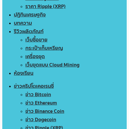
ราคา Ripple (XRP)
ปฏิทินเศรษฐกิจ
บทความ
รีวิวผลิตภัณฑ์
เว็บซื้อขาย
กระเป๋าเก็บเหรียญ
เครื่องขุด
เว็บขุดแบบ Cloud Mining
ห้องเรียน
ข่าวคริปโตเคอเรนซี่
ข่าว Bitcoin
ข่าว Ethereum
ข่าว Binance Coin
ข่าว Dogecoin
ข่าว Ripple (XRP)