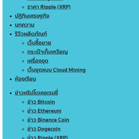
ราคา Ripple (XRP)
ปฏิทินเศรษฐกิจ
บทความ
รีวิวผลิตภัณฑ์
เว็บซื้อขาย
กระเป๋าเก็บเหรียญ
เครื่องขุด
เว็บขุดแบบ Cloud Mining
ห้องเรียน
ข่าวคริปโตเคอเรนซี่
ข่าว Bitcoin
ข่าว Ethereum
ข่าว Binance Coin
ข่าว Dogecoin
ข่าว Ripple (XRP)