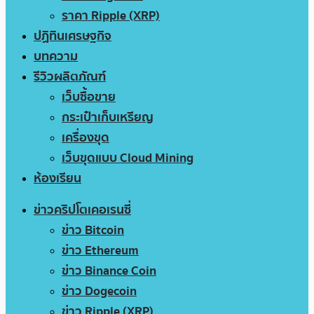
ราคา Ripple (XRP)
ปฏิทินเศรษฐกิจ
บทความ
รีวิวผลิตภัณฑ์
เว็บซื้อขาย
กระเป๋าเก็บเหรียญ
เครื่องขุด
เว็บขุดแบบ Cloud Mining
ห้องเรียน
ข่าวคริปโตเคอเรนซี่
ข่าว Bitcoin
ข่าว Ethereum
ข่าว Binance Coin
ข่าว Dogecoin
ข่าว Ripple (XRP)