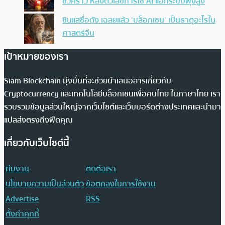
ชั่วคราว หลังตัวเลขการใช้ AI แฮ็กระบบพุ่งสูง
ซินแสชื่อดัง เฉลยแล้ว ‘บล็อกเชน’ เป็นธาตุอะไรใน
ศาสตร์จีน
เป้าหมายของเรา
Siam Blockchain มุ่งมั่นที่จะช่วยนำเสนอสารเกี่ยวกับ
Cryptocurrency และเทคโนโลยีบล็อกเชนเพื่อคนไทย ในภาษาไทย เรา
รวบรวมข้อมูลส่วนใหญ่จากเว็บไซต์และเว็บบอร์ดต่างประเทศและนำมา
แปลส่งตรงถึงฟีดคุณ
เกี่ยวกับเว็บไซต์นี้
ทีมงาน
ติดต่อเรา
นโยบายความเป็นส่วนตัว
ข้อตกลงในการใช้งาน
Advertise
RSS
ตั้งค่าคุกกี้