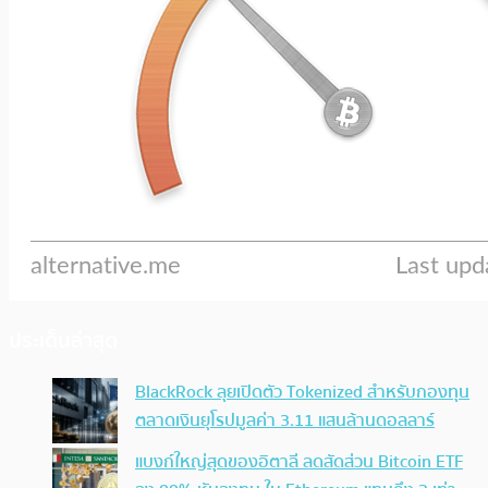
ประเด็นล่าสุด
BlackRock ลุยเปิดตัว Tokenized สำหรับกองทุน
ตลาดเงินยุโรปมูลค่า 3.11 แสนล้านดอลลาร์
แบงก์ใหญ่สุดของอิตาลี ลดสัดส่วน Bitcoin ETF