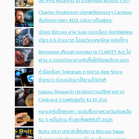
ลง 99% หันลงทุน ใน Ethereum แทนถึง 3 เท่า
Charles Hoskinson ปลุกพลังคอมมูฯ Cardano
ลั่นต้องการพา ADA กลับมาเป็นผู้ชนะ
นักขุด Bitcoin สาย Solo เจอบล็อก รับทรัพย์คน
เดียว 6.6 ล้านบาท ไม่สนวิกฤตศรัทธาคริปโทฯ
Bernstein เตือนหากกฎหมาย CLARITY Act ไม่
ผ่าน อาจกดดันราคาคริปโตให้ดิ่งลงอีกระลอก
ทั่วโลกช็อก Telegram หายจาก App Store
ชั่วคราว ก่อนกลับมาใช้งานได้ปกติ
Galaxy Research ประเมินความเสียหายจาก
Coldcard อาจพุ่งสูงถึง $130 ล้าน
ตลาดคริปโตซบเซา วอลุ่มซื้อขายรายวันดิ่งเหลือ
$1.5 หมื่นล้าน ต่ำสุดตั้งแต่ต้นปี 2026
Boltz ประกาศระงับให้บริการ Bitcoin Swap