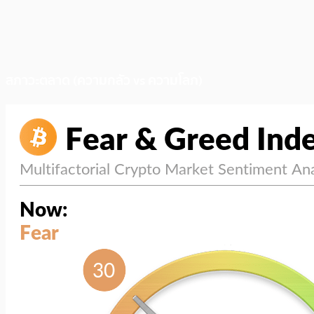
สภาวะตลาด (ความกลัว vs ความโลภ)