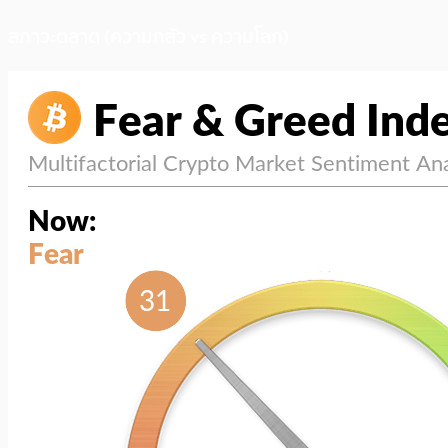
สภาวะตลาด (ความกลัว vs ความโลภ)