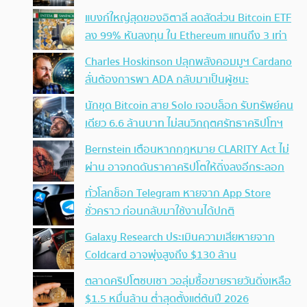
แบงก์ใหญ่สุดของอิตาลี ลดสัดส่วน Bitcoin ETF
ลง 99% หันลงทุน ใน Ethereum แทนถึง 3 เท่า
Charles Hoskinson ปลุกพลังคอมมูฯ Cardano
ลั่นต้องการพา ADA กลับมาเป็นผู้ชนะ
นักขุด Bitcoin สาย Solo เจอบล็อก รับทรัพย์คน
เดียว 6.6 ล้านบาท ไม่สนวิกฤตศรัทธาคริปโทฯ
Bernstein เตือนหากกฎหมาย CLARITY Act ไม่
ผ่าน อาจกดดันราคาคริปโตให้ดิ่งลงอีกระลอก
ทั่วโลกช็อก Telegram หายจาก App Store
ชั่วคราว ก่อนกลับมาใช้งานได้ปกติ
Galaxy Research ประเมินความเสียหายจาก
Coldcard อาจพุ่งสูงถึง $130 ล้าน
ตลาดคริปโตซบเซา วอลุ่มซื้อขายรายวันดิ่งเหลือ
$1.5 หมื่นล้าน ต่ำสุดตั้งแต่ต้นปี 2026