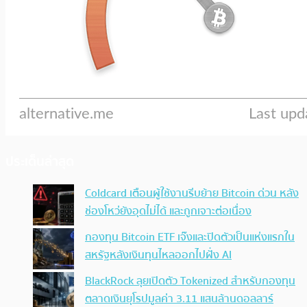
ประเด็นล่าสุด
Coldcard เตือนผู้ใช้งานรีบย้าย Bitcoin ด่วน หลัง
ช่องโหว่ยังอุดไม่ได้ และถูกเจาะต่อเนื่อง
กองทุน Bitcoin ETF เจ๊งและปิดตัวเป็นแห่งแรกใน
สหรัฐหลังเงินทุนไหลออกไปฝั่ง AI
BlackRock ลุยเปิดตัว Tokenized สำหรับกองทุน
ตลาดเงินยุโรปมูลค่า 3.11 แสนล้านดอลลาร์