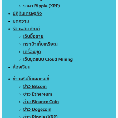
ราคา Ripple (XRP)
ปฏิทินเศรษฐกิจ
บทความ
รีวิวผลิตภัณฑ์
เว็บซื้อขาย
กระเป๋าเก็บเหรียญ
เครื่องขุด
เว็บขุดแบบ Cloud Mining
ห้องเรียน
ข่าวคริปโตเคอเรนซี่
ข่าว Bitcoin
ข่าว Ethereum
ข่าว Binance Coin
ข่าว Dogecoin
ข่าว Ripple (XRP)