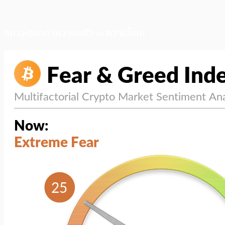
สภาวะตลาด (ความกลัว vs ความโลภ)