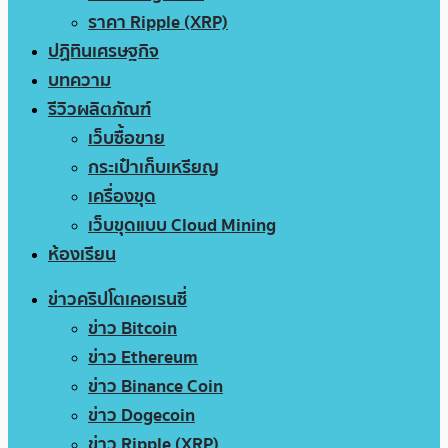
ราคา Ripple (XRP)
ปฏิทินเศรษฐกิจ
บทความ
รีวิวผลิตภัณฑ์
เว็บซื้อขาย
กระเป๋าเก็บเหรียญ
เครื่องขุด
เว็บขุดแบบ Cloud Mining
ห้องเรียน
ข่าวคริปโตเคอเรนซี่
ข่าว Bitcoin
ข่าว Ethereum
ข่าว Binance Coin
ข่าว Dogecoin
ข่าว Ripple (XRP)