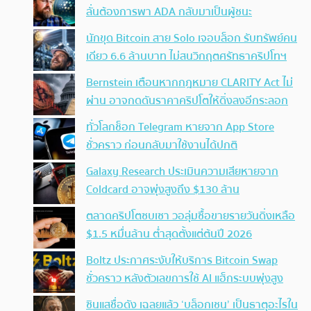
ลั่นต้องการพา ADA กลับมาเป็นผู้ชนะ
นักขุด Bitcoin สาย Solo เจอบล็อก รับทรัพย์คน
เดียว 6.6 ล้านบาท ไม่สนวิกฤตศรัทธาคริปโทฯ
Bernstein เตือนหากกฎหมาย CLARITY Act ไม่
ผ่าน อาจกดดันราคาคริปโตให้ดิ่งลงอีกระลอก
ทั่วโลกช็อก Telegram หายจาก App Store
ชั่วคราว ก่อนกลับมาใช้งานได้ปกติ
Galaxy Research ประเมินความเสียหายจาก
Coldcard อาจพุ่งสูงถึง $130 ล้าน
ตลาดคริปโตซบเซา วอลุ่มซื้อขายรายวันดิ่งเหลือ
$1.5 หมื่นล้าน ต่ำสุดตั้งแต่ต้นปี 2026
Boltz ประกาศระงับให้บริการ Bitcoin Swap
ชั่วคราว หลังตัวเลขการใช้ AI แฮ็กระบบพุ่งสูง
ซินแสชื่อดัง เฉลยแล้ว ‘บล็อกเชน’ เป็นธาตุอะไรใน