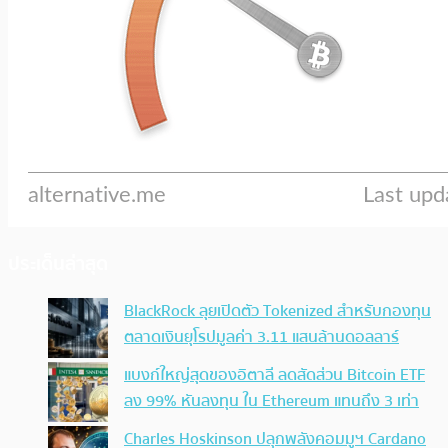
ประเด็นล่าสุด
BlackRock ลุยเปิดตัว Tokenized สำหรับกองทุน
ตลาดเงินยุโรปมูลค่า 3.11 แสนล้านดอลลาร์
แบงก์ใหญ่สุดของอิตาลี ลดสัดส่วน Bitcoin ETF
ลง 99% หันลงทุน ใน Ethereum แทนถึง 3 เท่า
Charles Hoskinson ปลุกพลังคอมมูฯ Cardano