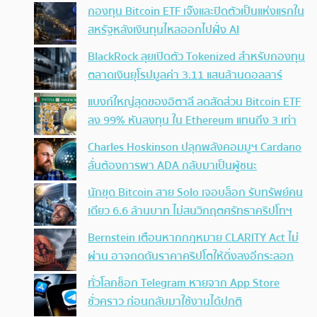
กองทุน Bitcoin ETF เจ๊งและปิดตัวเป็นแห่งแรกใน
สหรัฐหลังเงินทุนไหลออกไปฝั่ง AI
BlackRock ลุยเปิดตัว Tokenized สำหรับกองทุน
ตลาดเงินยุโรปมูลค่า 3.11 แสนล้านดอลลาร์
แบงก์ใหญ่สุดของอิตาลี ลดสัดส่วน Bitcoin ETF
ลง 99% หันลงทุน ใน Ethereum แทนถึง 3 เท่า
Charles Hoskinson ปลุกพลังคอมมูฯ Cardano
ลั่นต้องการพา ADA กลับมาเป็นผู้ชนะ
นักขุด Bitcoin สาย Solo เจอบล็อก รับทรัพย์คน
เดียว 6.6 ล้านบาท ไม่สนวิกฤตศรัทธาคริปโทฯ
Bernstein เตือนหากกฎหมาย CLARITY Act ไม่
ผ่าน อาจกดดันราคาคริปโตให้ดิ่งลงอีกระลอก
ทั่วโลกช็อก Telegram หายจาก App Store
ชั่วคราว ก่อนกลับมาใช้งานได้ปกติ