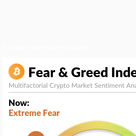
สภาวะตลาด (ความกลัว vs ความโลภ)