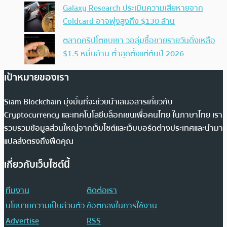
Galaxy Research ประเมินความเสียหายจาก
Coldcard อาจพุ่งสูงถึง $130 ล้าน
ตลาดคริปโตซบเซา วอลุ่มซื้อขายรายวันดิ่งเหลือ
$1.5 หมื่นล้าน ต่ำสุดตั้งแต่ต้นปี 2026
เป้าหมายของเรา
Siam Blockchain มุ่งมั่นที่จะช่วยนำเสนอสารเกี่ยวกับ
Cryptocurrency และเทคโนโลยีบล็อกเชนเพื่อคนไทย ในภาษาไทย เรา
รวบรวมข้อมูลส่วนใหญ่จากเว็บไซต์และเว็บบอร์ดต่างประเทศและนำมา
แปลส่งตรงถึงฟีดคุณ
เกี่ยวกับเว็บไซต์นี้
ทีมงาน
ติดต่อเรา
นโยบายความเป็นส่วนตัว
ข้อตกลงในการใช้งาน
Advertise
RSS