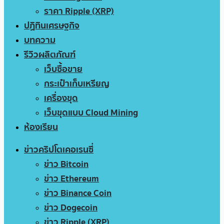
ราคา Ripple (XRP)
ปฏิทินเศรษฐกิจ
บทความ
รีวิวผลิตภัณฑ์
เว็บซื้อขาย
กระเป๋าเก็บเหรียญ
เครื่องขุด
เว็บขุดแบบ Cloud Mining
ห้องเรียน
ข่าวคริปโตเคอเรนซี่
ข่าว Bitcoin
ข่าว Ethereum
ข่าว Binance Coin
ข่าว Dogecoin
ข่าว Ripple (XRP)