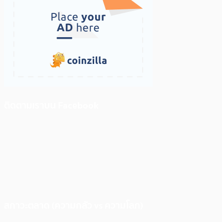
ติดตามเราบน Facebook
สภาวะตลาด (ความกลัว vs ความโลภ)