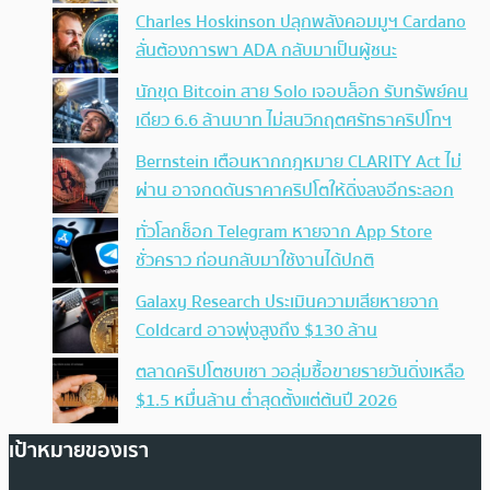
Charles Hoskinson ปลุกพลังคอมมูฯ Cardano
ลั่นต้องการพา ADA กลับมาเป็นผู้ชนะ
นักขุด Bitcoin สาย Solo เจอบล็อก รับทรัพย์คน
เดียว 6.6 ล้านบาท ไม่สนวิกฤตศรัทธาคริปโทฯ
Bernstein เตือนหากกฎหมาย CLARITY Act ไม่
ผ่าน อาจกดดันราคาคริปโตให้ดิ่งลงอีกระลอก
ทั่วโลกช็อก Telegram หายจาก App Store
ชั่วคราว ก่อนกลับมาใช้งานได้ปกติ
Galaxy Research ประเมินความเสียหายจาก
Coldcard อาจพุ่งสูงถึง $130 ล้าน
ตลาดคริปโตซบเซา วอลุ่มซื้อขายรายวันดิ่งเหลือ
$1.5 หมื่นล้าน ต่ำสุดตั้งแต่ต้นปี 2026
เป้าหมายของเรา