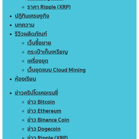
ราคา Ripple (XRP)
ปฏิทินเศรษฐกิจ
บทความ
รีวิวผลิตภัณฑ์
เว็บซื้อขาย
กระเป๋าเก็บเหรียญ
เครื่องขุด
เว็บขุดแบบ Cloud Mining
ห้องเรียน
ข่าวคริปโตเคอเรนซี่
ข่าว Bitcoin
ข่าว Ethereum
ข่าว Binance Coin
ข่าว Dogecoin
ข่าว Ripple (XRP)