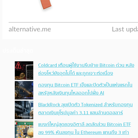
ประเด็นล่าสุด
Coldcard เตือนผู้ใช้งานรีบย้าย Bitcoin ด่วน หลัง
ช่องโหว่ยังอุดไม่ได้ และถูกเจาะต่อเนื่อง
กองทุน Bitcoin ETF เจ๊งและปิดตัวเป็นแห่งแรกใน
สหรัฐหลังเงินทุนไหลออกไปฝั่ง AI
BlackRock ลุยเปิดตัว Tokenized สำหรับกองทุน
ตลาดเงินยุโรปมูลค่า 3.11 แสนล้านดอลลาร์
แบงก์ใหญ่สุดของอิตาลี ลดสัดส่วน Bitcoin ETF
ลง 99% หันลงทุน ใน Ethereum แทนถึง 3 เท่า