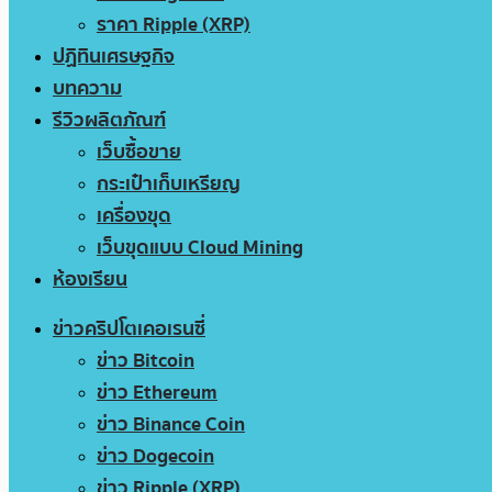
ราคา Ripple (XRP)
ปฏิทินเศรษฐกิจ
บทความ
รีวิวผลิตภัณฑ์
เว็บซื้อขาย
กระเป๋าเก็บเหรียญ
เครื่องขุด
เว็บขุดแบบ Cloud Mining
ห้องเรียน
ข่าวคริปโตเคอเรนซี่
ข่าว Bitcoin
ข่าว Ethereum
ข่าว Binance Coin
ข่าว Dogecoin
ข่าว Ripple (XRP)