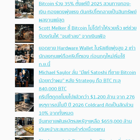
Bitcoin ร่วง 35% ตั้งแต่ปี 2025 สวนทางทอง-
เงิน-ทองแดงพุ่งแรง ดันคริปโตกลายเป็นสินทรัพย์
ผลงานแย่สุด
Scott Melker ชี้ Bitcoin ไม่ได้ทำให้รวยเร็ว แต่ช่วย
ป้องกันให้ “จนช้าลง” จากเงินเฟ้อ
ยอดขาย Hardware Wallet ในรัสเซียพุ่งสูง 2 เท่า
นักลงทุนแห่ถือคริปโตเอง ก่อนกฎใหม่เริ่มใช้
ก.ย.นี้
Michael Saylor ลั่น “มีแค่ Satoshi ที่ขาย Bitcoin
น้อยกว่าผม” หลัง Strategy ถือ BTC ทะลุ
840,000 BTC
คริปโตถูกขโมยไปแล้วกว่า $1,200 ล้าน จาก 276
เหตุการณ์ในปี ปี 2026 Coldcard คิดเป็นสัดส่วน
10% จากทั้งหมด
จีนเทขายพันธบัตรสหรัฐฯเหลือ $659,000 ล้าน
เดินหน้าสะสมทองคำต่อเนื่องแทน