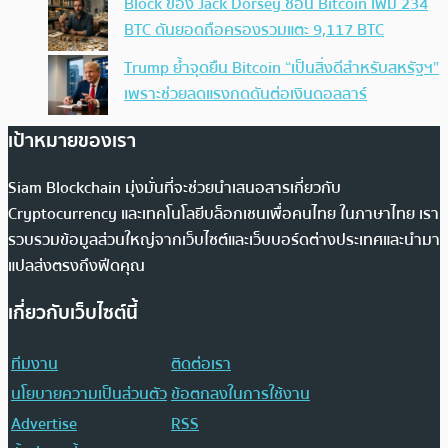
Block ของ Jack Dorsey ช้อน Bitcoin เพิ่ม 234
BTC ดันยอดถือครองรวมแตะ 9,117 BTC
Trump ย้ำจุดยืน Bitcoin “เป็นสิ่งดีสำหรับสหรัฐฯ”
เพราะช่วยลดแรงกดดันต่อเงินดอลลาร์
เป้าหมายของเรา
Siam Blockchain มุ่งมั่นที่จะช่วยนำเสนอสารเกี่ยวกับ
Cryptocurrency และเทคโนโลยีบล็อกเชนเพื่อคนไทย ในภาษาไทย เรา
รวบรวมข้อมูลส่วนใหญ่จากเว็บไซต์และเว็บบอร์ดต่างประเทศและนำมา
แปลส่งตรงถึงฟีดคุณ
เกี่ยวกับเว็บไซต์นี้
ทีมงาน
ติดต่อเรา
นโยบายความเป็นส่วนตัว
ข้อตกลงในการใช้งาน
Advertise
RSS