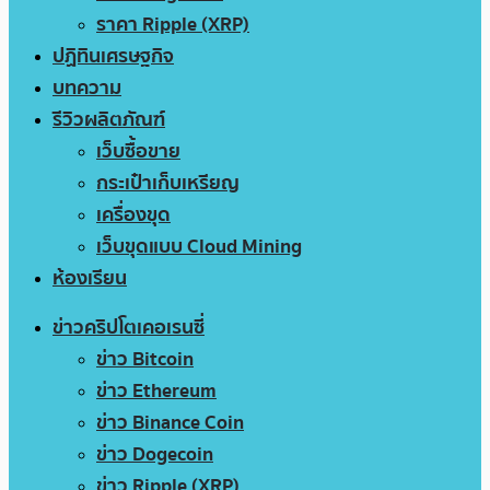
ราคา Ripple (XRP)
ปฏิทินเศรษฐกิจ
บทความ
รีวิวผลิตภัณฑ์
เว็บซื้อขาย
กระเป๋าเก็บเหรียญ
เครื่องขุด
เว็บขุดแบบ Cloud Mining
ห้องเรียน
ข่าวคริปโตเคอเรนซี่
ข่าว Bitcoin
ข่าว Ethereum
ข่าว Binance Coin
ข่าว Dogecoin
ข่าว Ripple (XRP)