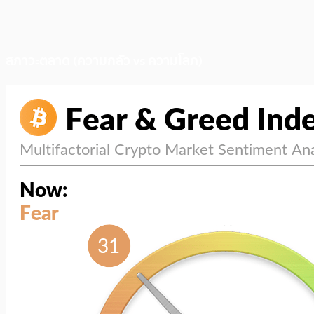
สภาวะตลาด (ความกลัว vs ความโลภ)