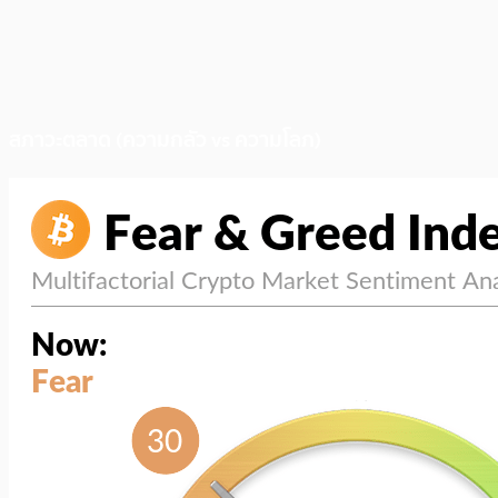
สภาวะตลาด (ความกลัว vs ความโลภ)