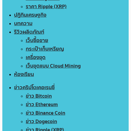
ราคา Ripple (XRP)
ปฏิทินเศรษฐกิจ
บทความ
รีวิวผลิตภัณฑ์
เว็บซื้อขาย
กระเป๋าเก็บเหรียญ
เครื่องขุด
เว็บขุดแบบ Cloud Mining
ห้องเรียน
ข่าวคริปโตเคอเรนซี่
ข่าว Bitcoin
ข่าว Ethereum
ข่าว Binance Coin
ข่าว Dogecoin
ข่าว Ripple (XRP)