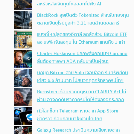
สหรัฐหลังเงินทุนไหลออกไปฝั่ง AI
BlackRock ลุยเปิดตัว Tokenized สำหรับกองทุน
ตลาดเงินยุโรปมูลค่า 3.11 แสนล้านดอลลาร์
แบงก์ใหญ่สุดของอิตาลี ลดสัดส่วน Bitcoin ETF
ลง 99% หันลงทุน ใน Ethereum แทนถึง 3 เท่า
Charles Hoskinson ปลุกพลังคอมมูฯ Cardano
ลั่นต้องการพา ADA กลับมาเป็นผู้ชนะ
นักขุด Bitcoin สาย Solo เจอบล็อก รับทรัพย์คน
เดียว 6.6 ล้านบาท ไม่สนวิกฤตศรัทธาคริปโทฯ
Bernstein เตือนหากกฎหมาย CLARITY Act ไม่
ผ่าน อาจกดดันราคาคริปโตให้ดิ่งลงอีกระลอก
ทั่วโลกช็อก Telegram หายจาก App Store
ชั่วคราว ก่อนกลับมาใช้งานได้ปกติ
Galaxy Research ประเมินความเสียหายจาก