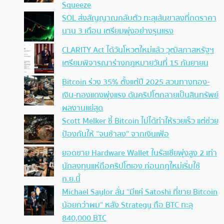
Squeeze
SOL ส่งสัญญาณกลับตัว ทะลุเส้นขาลงที่กดราคา
นาน 3 เดือน เตรียมพุ่งอย่างรุนแรง
CLARITY Act ได้วันโหวตใหม่แล้ว วุฒิสภาสหรัฐฯ
เตรียมพิจารณาร่างกฎหมายวันที่ 15 กันยายน
Bitcoin ร่วง 35% ตั้งแต่ปี 2025 สวนทางทอง-
เงิน-ทองแดงพุ่งแรง ดันคริปโตกลายเป็นสินทรัพย์
ผลงานแย่สุด
Scott Melker ชี้ Bitcoin ไม่ได้ทำให้รวยเร็ว แต่ช่วย
ป้องกันให้ “จนช้าลง” จากเงินเฟ้อ
ยอดขาย Hardware Wallet ในรัสเซียพุ่งสูง 2 เท่า
นักลงทุนแห่ถือคริปโตเอง ก่อนกฎใหม่เริ่มใช้
ก.ย.นี้
Michael Saylor ลั่น “มีแค่ Satoshi ที่ขาย Bitcoin
น้อยกว่าผม” หลัง Strategy ถือ BTC ทะลุ
840,000 BTC