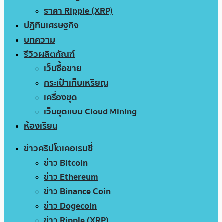
ราคา Ripple (XRP)
ปฏิทินเศรษฐกิจ
บทความ
รีวิวผลิตภัณฑ์
เว็บซื้อขาย
กระเป๋าเก็บเหรียญ
เครื่องขุด
เว็บขุดแบบ Cloud Mining
ห้องเรียน
ข่าวคริปโตเคอเรนซี่
ข่าว Bitcoin
ข่าว Ethereum
ข่าว Binance Coin
ข่าว Dogecoin
ข่าว Ripple (XRP)