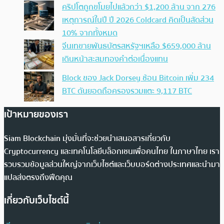
คริปโตถูกขโมยไปแล้วกว่า $1,200 ล้าน จาก 276
เหตุการณ์ในปี ปี 2026 Coldcard คิดเป็นสัดส่วน
10% จากทั้งหมด
จีนเทขายพันธบัตรสหรัฐฯเหลือ $659,000 ล้าน
เดินหน้าสะสมทองคำต่อเนื่องแทน
Block ของ Jack Dorsey ช้อน Bitcoin เพิ่ม 234
BTC ดันยอดถือครองรวมแตะ 9,117 BTC
เป้าหมายของเรา
Siam Blockchain มุ่งมั่นที่จะช่วยนำเสนอสารเกี่ยวกับ
Cryptocurrency และเทคโนโลยีบล็อกเชนเพื่อคนไทย ในภาษาไทย เรา
รวบรวมข้อมูลส่วนใหญ่จากเว็บไซต์และเว็บบอร์ดต่างประเทศและนำมา
แปลส่งตรงถึงฟีดคุณ
เกี่ยวกับเว็บไซต์นี้