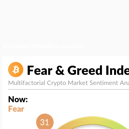
สภาวะตลาด (ความกลัว vs ความโลภ)