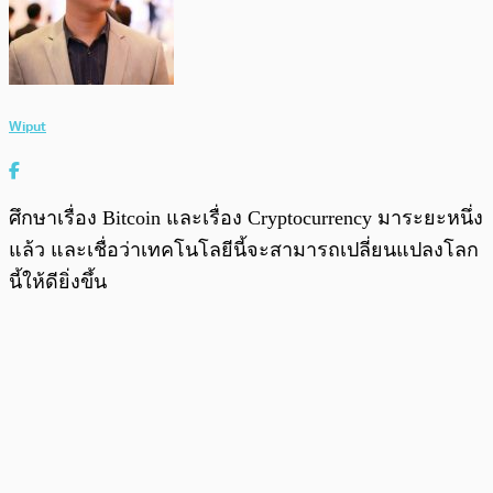
Wiput
ศึกษาเรื่อง Bitcoin และเรื่อง Cryptocurrency มาระยะหนึ่ง
แล้ว และเชื่อว่าเทคโนโลยีนี้จะสามารถเปลี่ยนแปลงโลก
นี้ให้ดียิ่งขึ้น