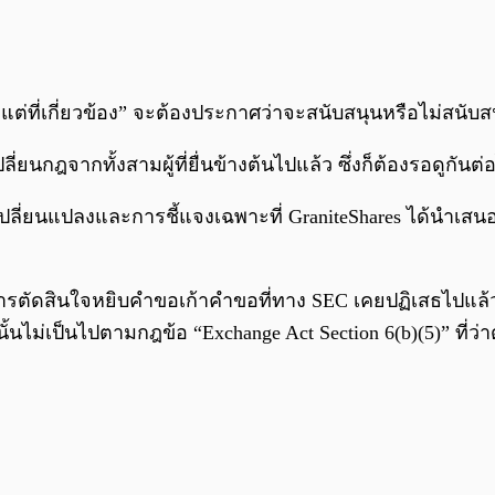
วแต่ที่เกี่ยวข้อง” จะต้องประกาศว่าจะสนับสนุนหรือไม่สนับ
ปลี่ยนกฎจากทั้งสามผู้ที่ยื่นข้างต้นไปแล้ว ซึ่งก็ต้องรอดูก
รเปลี่ยนแปลงและการชี้แจงเฉพาะที่ GraniteShares ได้นำเ
การตัดสินใจหยิบคำขอเก้าคำขอที่ทาง SEC เคยปฏิเสธไปแล้วกล
อนั้นไม่เป็นไปตามกฎข้อ “Exchange Act Section 6(b)(5)” ท