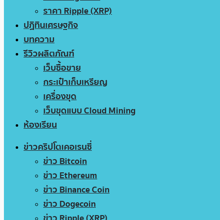
ราคา Ripple (XRP)
ปฏิทินเศรษฐกิจ
บทความ
รีวิวผลิตภัณฑ์
เว็บซื้อขาย
กระเป๋าเก็บเหรียญ
เครื่องขุด
เว็บขุดแบบ Cloud Mining
ห้องเรียน
ข่าวคริปโตเคอเรนซี่
ข่าว Bitcoin
ข่าว Ethereum
ข่าว Binance Coin
ข่าว Dogecoin
ข่าว Ripple (XRP)