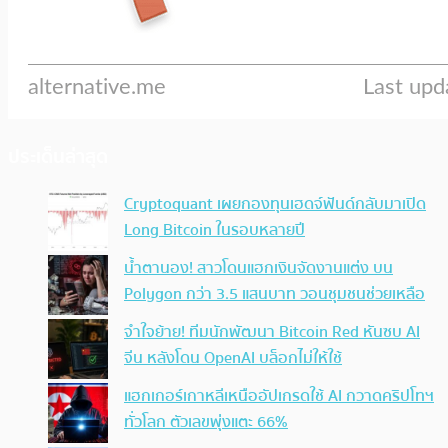
ประเด็นล่าสุด
Cryptoquant เผยกองทุนเฮดจ์ฟันด์กลับมาเปิด
Long Bitcoin ในรอบหลายปี
น้ำตานอง! สาวโดนแฮกเงินจัดงานแต่ง บน
Polygon กว่า 3.5 แสนบาท วอนชุมชนช่วยเหลือ
จำใจย้าย! ทีมนักพัฒนา Bitcoin Red หันซบ AI
จีน หลังโดน OpenAI บล็อกไม่ให้ใช้
แฮกเกอร์เกาหลีเหนืออัปเกรดใช้ AI กวาดคริปโทฯ
ทั่วโลก ตัวเลขพุ่งแตะ 66%