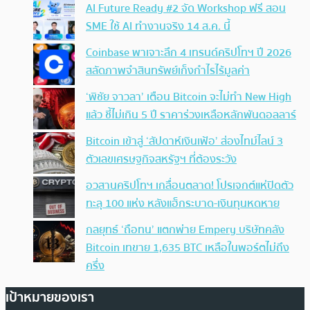
AI Future Ready #2 จัด Workshop ฟรี สอน
SME ใช้ AI ทำงานจริง 14 ส.ค. นี้
Coinbase พาเจาะลึก 4 เทรนด์คริปโทฯ ปี 2026
สลัดภาพจำสินทรัพย์เก็งกำไรไร้มูลค่า
‘พิชัย จาวลา’ เตือน Bitcoin จะไม่ทำ New High
แล้ว ชี้ไม่เกิน 5 ปี ราคาร่วงเหลือหลักพันดอลลาร์
Bitcoin เข้าสู่ ‘สัปดาห์เงินเฟ้อ’ ส่องไทม์ไลน์ 3
ตัวเลขเศรษฐกิจสหรัฐฯ ที่ต้องระวัง
อวสานคริปโทฯ เกลื่อนตลาด! โปรเจกต์แห่ปิดตัว
ทะลุ 100 แห่ง หลังแฮ็กระบาด-เงินทุนหดหาย
กลยุทธ์ ‘ถือทน’ แตกพ่าย Empery บริษัทคลัง
Bitcoin เทขาย 1,635 BTC เหลือในพอร์ตไม่ถึง
ครึ่ง
เป้าหมายของเรา