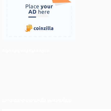
ติดตามเราบน Facebook
สภาวะตลาด (ความกลัว vs ความโลภ)