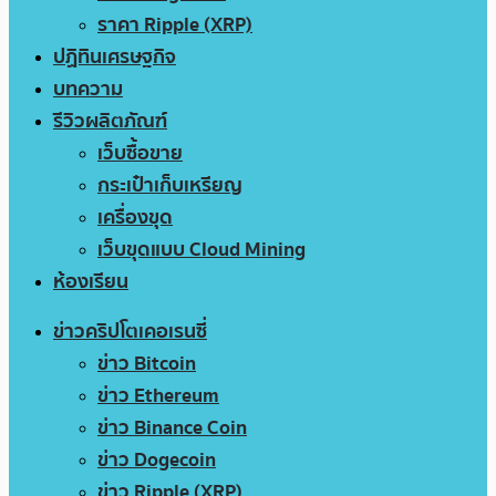
ราคา Ripple (XRP)
ปฏิทินเศรษฐกิจ
บทความ
รีวิวผลิตภัณฑ์
เว็บซื้อขาย
กระเป๋าเก็บเหรียญ
เครื่องขุด
เว็บขุดแบบ Cloud Mining
ห้องเรียน
ข่าวคริปโตเคอเรนซี่
ข่าว Bitcoin
ข่าว Ethereum
ข่าว Binance Coin
ข่าว Dogecoin
ข่าว Ripple (XRP)