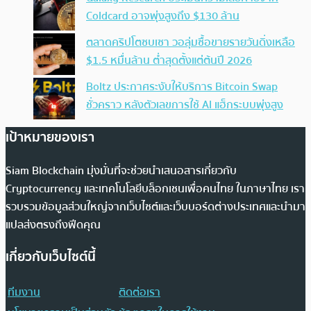
Coldcard อาจพุ่งสูงถึง $130 ล้าน
ตลาดคริปโตซบเซา วอลุ่มซื้อขายรายวันดิ่งเหลือ
$1.5 หมื่นล้าน ต่ำสุดตั้งแต่ต้นปี 2026
Boltz ประกาศระงับให้บริการ Bitcoin Swap
ชั่วคราว หลังตัวเลขการใช้ AI แฮ็กระบบพุ่งสูง
เป้าหมายของเรา
Siam Blockchain มุ่งมั่นที่จะช่วยนำเสนอสารเกี่ยวกับ
Cryptocurrency และเทคโนโลยีบล็อกเชนเพื่อคนไทย ในภาษาไทย เรา
รวบรวมข้อมูลส่วนใหญ่จากเว็บไซต์และเว็บบอร์ดต่างประเทศและนำมา
แปลส่งตรงถึงฟีดคุณ
เกี่ยวกับเว็บไซต์นี้
ทีมงาน
ติดต่อเรา