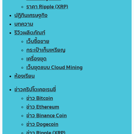
ราคา Ripple (XRP)
ปฏิทินเศรษฐกิจ
บทความ
รีวิวผลิตภัณฑ์
เว็บซื้อขาย
กระเป๋าเก็บเหรียญ
เครื่องขุด
เว็บขุดแบบ Cloud Mining
ห้องเรียน
ข่าวคริปโตเคอเรนซี่
ข่าว Bitcoin
ข่าว Ethereum
ข่าว Binance Coin
ข่าว Dogecoin
ข่าว Ripple (XRP)