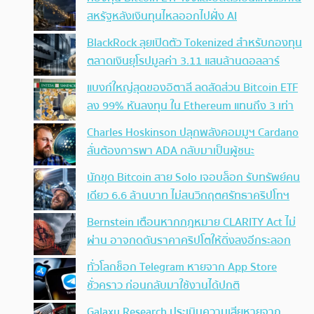
สหรัฐหลังเงินทุนไหลออกไปฝั่ง AI
BlackRock ลุยเปิดตัว Tokenized สำหรับกองทุน
ตลาดเงินยุโรปมูลค่า 3.11 แสนล้านดอลลาร์
แบงก์ใหญ่สุดของอิตาลี ลดสัดส่วน Bitcoin ETF
ลง 99% หันลงทุน ใน Ethereum แทนถึง 3 เท่า
Charles Hoskinson ปลุกพลังคอมมูฯ Cardano
ลั่นต้องการพา ADA กลับมาเป็นผู้ชนะ
นักขุด Bitcoin สาย Solo เจอบล็อก รับทรัพย์คน
เดียว 6.6 ล้านบาท ไม่สนวิกฤตศรัทธาคริปโทฯ
Bernstein เตือนหากกฎหมาย CLARITY Act ไม่
ผ่าน อาจกดดันราคาคริปโตให้ดิ่งลงอีกระลอก
ทั่วโลกช็อก Telegram หายจาก App Store
ชั่วคราว ก่อนกลับมาใช้งานได้ปกติ
Galaxy Research ประเมินความเสียหายจาก