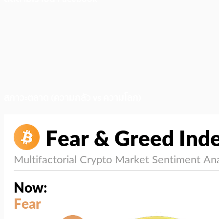
สภาวะตลาด (ความกลัว vs ความโลภ)