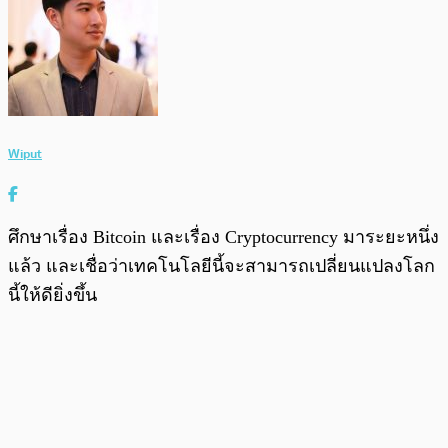
Wiput
ศึกษาเรื่อง Bitcoin และเรื่อง Cryptocurrency มาระยะหนึ่ง
แล้ว และเชื่อว่าเทคโนโลยีนี้จะสามารถเปลี่ยนแปลงโลก
นี้ให้ดียิ่งขึ้น