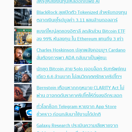
สหรัฐหลังเงินทุนไหลออกไปฝั่ง AI
BlackRock ลุยเปิดตัว Tokenized สำหรับกองทุน
ตลาดเงินยุโรปมูลค่า 3.11 แสนล้านดอลลาร์
แบงก์ใหญ่สุดของอิตาลี ลดสัดส่วน Bitcoin ETF
ลง 99% หันลงทุน ใน Ethereum แทนถึง 3 เท่า
Charles Hoskinson ปลุกพลังคอมมูฯ Cardano
ลั่นต้องการพา ADA กลับมาเป็นผู้ชนะ
นักขุด Bitcoin สาย Solo เจอบล็อก รับทรัพย์คน
เดียว 6.6 ล้านบาท ไม่สนวิกฤตศรัทธาคริปโทฯ
Bernstein เตือนหากกฎหมาย CLARITY Act ไม่
ผ่าน อาจกดดันราคาคริปโตให้ดิ่งลงอีกระลอก
ทั่วโลกช็อก Telegram หายจาก App Store
ชั่วคราว ก่อนกลับมาใช้งานได้ปกติ
Galaxy Research ประเมินความเสียหายจาก