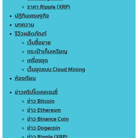
ราคา Ripple (XRP)
ปฏิทินเศรษฐกิจ
บทความ
รีวิวผลิตภัณฑ์
เว็บซื้อขาย
กระเป๋าเก็บเหรียญ
เครื่องขุด
เว็บขุดแบบ Cloud Mining
ห้องเรียน
ข่าวคริปโตเคอเรนซี่
ข่าว Bitcoin
ข่าว Ethereum
ข่าว Binance Coin
ข่าว Dogecoin
ข่าว Ripple (XRP)