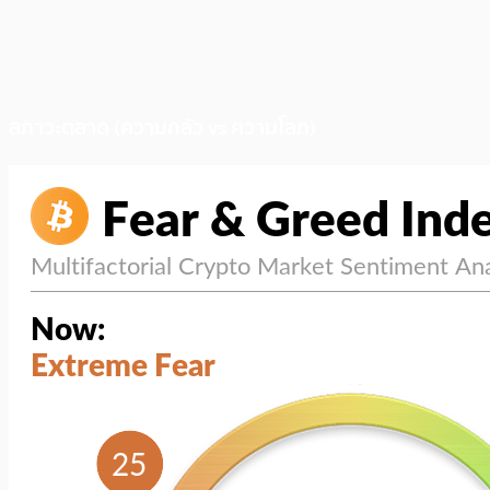
สภาวะตลาด (ความกลัว vs ความโลภ)