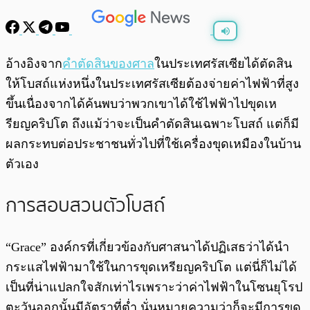
พร้อมเล่น
0:00
/
0:00
อ้างอิงจาก
คำตัดสินของศาล
ในประเทศรัสเซียได้ตัดสิน
ให้โบสถ์แห่งหนึ่งในประเทศรัสเซียต้องจ่ายค่าไฟฟ้าที่สูง
ขึ้นเนื่องจากได้ค้นพบว่าพวกเขาได้ใช้ไฟฟ้าไปขุดเห
รียญคริปโต ถึงแม้ว่าจะเป็นคำตัดสินเฉพาะโบสถ์ แต่ก็มี
ผลกระทบต่อประชาชนทั่วไปที่ใช้เครื่องขุดเหมืองในบ้าน
ตัวเอง
การสอบสวนตัวโบสถ์
“Grace” องค์กรที่เกี่ยวข้องกับศาสนาได้ปฏิเสธว่าได้นำ
กระแสไฟฟ้ามาใช้ในการขุดเหรียญคริปโต แต่นี่ก็ไม่ได้
เป็นที่น่าแปลกใจสักเท่าไรเพราะว่าค่าไฟฟ้าในโซนยุโรป
ตะวันออกนั้นมีอัตราที่ต่ำ นั่นหมายความว่าก็จะมีการขุด