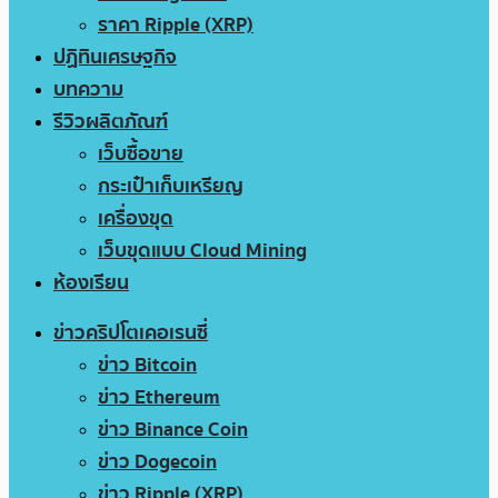
ราคา Ripple (XRP)
ปฏิทินเศรษฐกิจ
บทความ
รีวิวผลิตภัณฑ์
เว็บซื้อขาย
กระเป๋าเก็บเหรียญ
เครื่องขุด
เว็บขุดแบบ Cloud Mining
ห้องเรียน
ข่าวคริปโตเคอเรนซี่
ข่าว Bitcoin
ข่าว Ethereum
ข่าว Binance Coin
ข่าว Dogecoin
ข่าว Ripple (XRP)