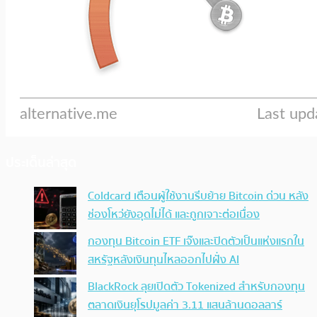
ประเด็นล่าสุด
Coldcard เตือนผู้ใช้งานรีบย้าย Bitcoin ด่วน หลัง
ช่องโหว่ยังอุดไม่ได้ และถูกเจาะต่อเนื่อง
กองทุน Bitcoin ETF เจ๊งและปิดตัวเป็นแห่งแรกใน
สหรัฐหลังเงินทุนไหลออกไปฝั่ง AI
BlackRock ลุยเปิดตัว Tokenized สำหรับกองทุน
ตลาดเงินยุโรปมูลค่า 3.11 แสนล้านดอลลาร์