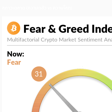
สภาวะตลาด (ความกลัว vs ความโลภ)