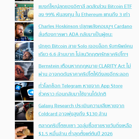
แบงก์ใหญ่สุดของอิตาลี ลดสัดส่วน Bitcoin ETF
ลง 99% หันลงทุน ใน Ethereum แทนถึง 3 เท่า
Charles Hoskinson ปลุกพลังคอมมูฯ Cardano
ลั่นต้องการพา ADA กลับมาเป็นผู้ชนะ
นักขุด Bitcoin สาย Solo เจอบล็อก รับทรัพย์คน
เดียว 6.6 ล้านบาท ไม่สนวิกฤตศรัทธาคริปโทฯ
Bernstein เตือนหากกฎหมาย CLARITY Act ไม่
ผ่าน อาจกดดันราคาคริปโตให้ดิ่งลงอีกระลอก
ทั่วโลกช็อก Telegram หายจาก App Store
ชั่วคราว ก่อนกลับมาใช้งานได้ปกติ
Galaxy Research ประเมินความเสียหายจาก
Coldcard อาจพุ่งสูงถึง $130 ล้าน
ตลาดคริปโตซบเซา วอลุ่มซื้อขายรายวันดิ่งเหลือ
$1.5 หมื่นล้าน ต่ำสุดตั้งแต่ต้นปี 2026