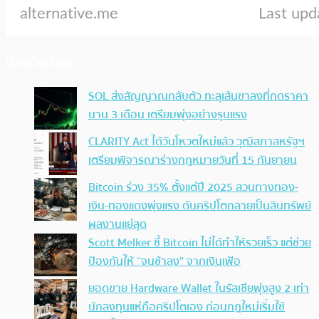
ประเด็นล่าสุด
SOL ส่งสัญญาณกลับตัว ทะลุเส้นขาลงที่กดราคา
นาน 3 เดือน เตรียมพุ่งอย่างรุนแรง
CLARITY Act ได้วันโหวตใหม่แล้ว วุฒิสภาสหรัฐฯ
เตรียมพิจารณาร่างกฎหมายวันที่ 15 กันยายน
Bitcoin ร่วง 35% ตั้งแต่ปี 2025 สวนทางทอง-
เงิน-ทองแดงพุ่งแรง ดันคริปโตกลายเป็นสินทรัพย์
ผลงานแย่สุด
Scott Melker ชี้ Bitcoin ไม่ได้ทำให้รวยเร็ว แต่ช่วย
ป้องกันให้ “จนช้าลง” จากเงินเฟ้อ
ยอดขาย Hardware Wallet ในรัสเซียพุ่งสูง 2 เท่า
นักลงทุนแห่ถือคริปโตเอง ก่อนกฎใหม่เริ่มใช้