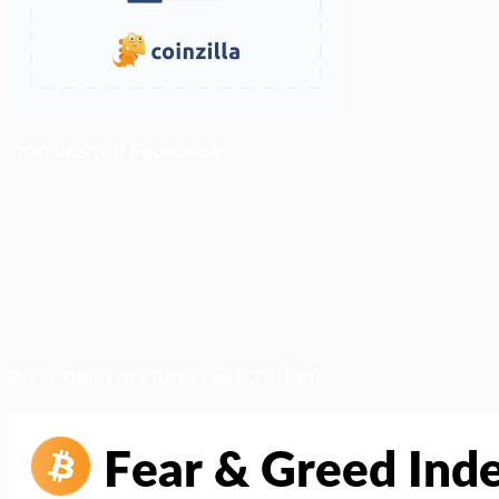
ติดตามเราบน Facebook
สภาวะตลาด (ความกลัว vs ความโลภ)