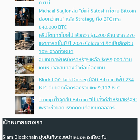
ก.ย.นี้
Michael Saylor ลั่น “มีแค่ Satoshi ที่ขาย Bitcoin
น้อยกว่าผม” หลัง Strategy ถือ BTC ทะลุ
840,000 BTC
คริปโตถูกขโมยไปแล้วกว่า $1,200 ล้าน จาก 276
เหตุการณ์ในปี ปี 2026 Coldcard คิดเป็นสัดส่วน
10% จากทั้งหมด
จีนเทขายพันธบัตรสหรัฐฯเหลือ $659,000 ล้าน
เดินหน้าสะสมทองคำต่อเนื่องแทน
Block ของ Jack Dorsey ช้อน Bitcoin เพิ่ม 234
BTC ดันยอดถือครองรวมแตะ 9,117 BTC
Trump ย้ำจุดยืน Bitcoin “เป็นสิ่งดีสำหรับสหรัฐฯ”
เพราะช่วยลดแรงกดดันต่อเงินดอลลาร์
เป้าหมายของเรา
Siam Blockchain มุ่งมั่นที่จะช่วยนำเสนอสารเกี่ยวกับ