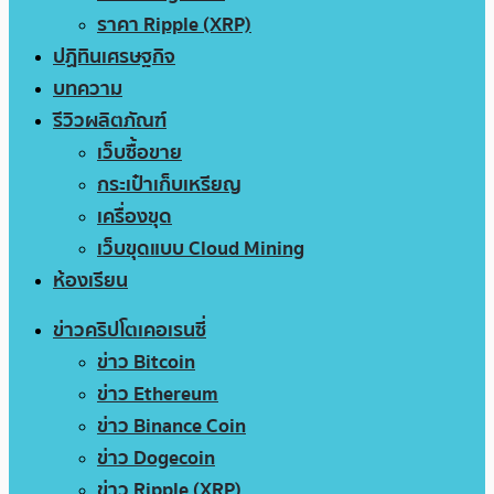
ราคา Ripple (XRP)
ปฏิทินเศรษฐกิจ
บทความ
รีวิวผลิตภัณฑ์
เว็บซื้อขาย
กระเป๋าเก็บเหรียญ
เครื่องขุด
เว็บขุดแบบ Cloud Mining
ห้องเรียน
ข่าวคริปโตเคอเรนซี่
ข่าว Bitcoin
ข่าว Ethereum
ข่าว Binance Coin
ข่าว Dogecoin
ข่าว Ripple (XRP)