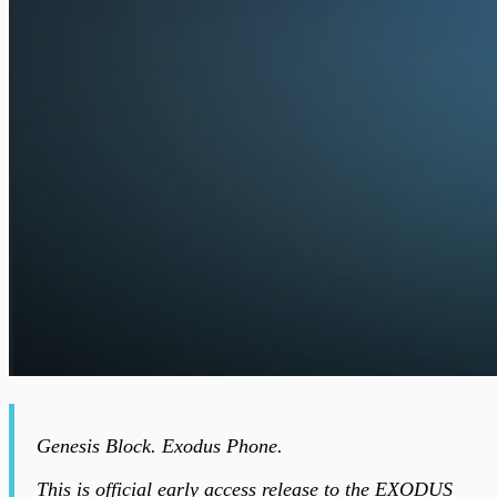
Genesis Block. Exodus Phone.
This is official early access release to the EXODUS