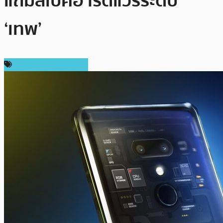
แถมสเปคฮาร์ดแวร์ระดับ
‘เทพ’
เทคโนโลยี Blockchain