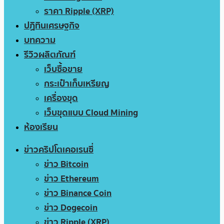
ราคา Ripple (XRP)
ปฏิทินเศรษฐกิจ
บทความ
รีวิวผลิตภัณฑ์
เว็บซื้อขาย
กระเป๋าเก็บเหรียญ
เครื่องขุด
เว็บขุดแบบ Cloud Mining
ห้องเรียน
ข่าวคริปโตเคอเรนซี่
ข่าว Bitcoin
ข่าว Ethereum
ข่าว Binance Coin
ข่าว Dogecoin
ข่าว Ripple (XRP)