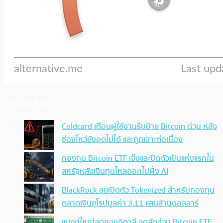
ประเด็นล่าสุด
Coldcard เตือนผู้ใช้งานรีบย้าย Bitcoin ด่วน หลัง
ช่องโหว่ยังอุดไม่ได้ และถูกเจาะต่อเนื่อง
กองทุน Bitcoin ETF เจ๊งและปิดตัวเป็นแห่งแรกใน
สหรัฐหลังเงินทุนไหลออกไปฝั่ง AI
BlackRock ลุยเปิดตัว Tokenized สำหรับกองทุน
ตลาดเงินยุโรปมูลค่า 3.11 แสนล้านดอลลาร์
แบงก์ใหญ่สุดของอิตาลี ลดสัดส่วน Bitcoin ETF