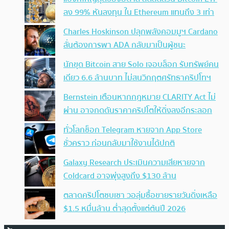
ลง 99% หันลงทุน ใน Ethereum แทนถึง 3 เท่า
Charles Hoskinson ปลุกพลังคอมมูฯ Cardano
ลั่นต้องการพา ADA กลับมาเป็นผู้ชนะ
นักขุด Bitcoin สาย Solo เจอบล็อก รับทรัพย์คน
เดียว 6.6 ล้านบาท ไม่สนวิกฤตศรัทธาคริปโทฯ
Bernstein เตือนหากกฎหมาย CLARITY Act ไม่
ผ่าน อาจกดดันราคาคริปโตให้ดิ่งลงอีกระลอก
ทั่วโลกช็อก Telegram หายจาก App Store
ชั่วคราว ก่อนกลับมาใช้งานได้ปกติ
Galaxy Research ประเมินความเสียหายจาก
Coldcard อาจพุ่งสูงถึง $130 ล้าน
ตลาดคริปโตซบเซา วอลุ่มซื้อขายรายวันดิ่งเหลือ
$1.5 หมื่นล้าน ต่ำสุดตั้งแต่ต้นปี 2026