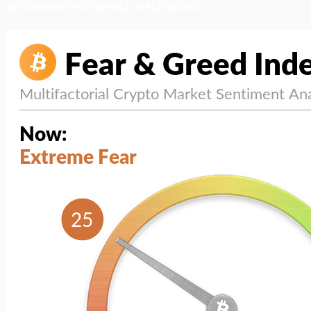
สภาวะตลาด (ความกลัว vs ความโลภ)