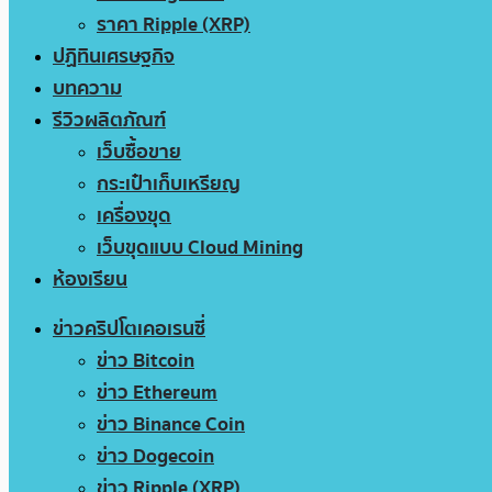
ราคา Ripple (XRP)
ปฏิทินเศรษฐกิจ
บทความ
รีวิวผลิตภัณฑ์
เว็บซื้อขาย
กระเป๋าเก็บเหรียญ
เครื่องขุด
เว็บขุดแบบ Cloud Mining
ห้องเรียน
ข่าวคริปโตเคอเรนซี่
ข่าว Bitcoin
ข่าว Ethereum
ข่าว Binance Coin
ข่าว Dogecoin
ข่าว Ripple (XRP)