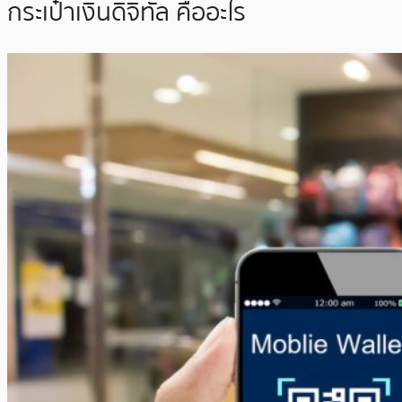
กระเป๋าเงินดิจิทัล คืออะไร