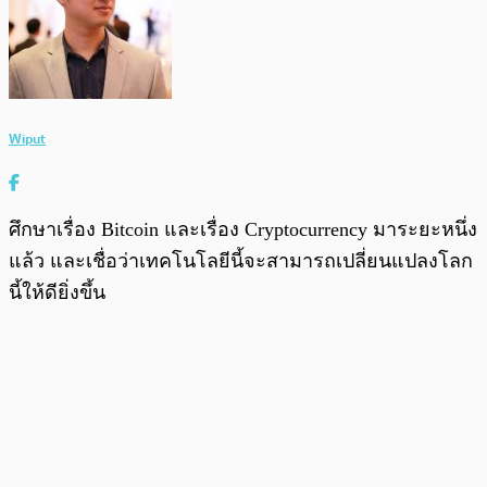
Wiput
ศึกษาเรื่อง Bitcoin และเรื่อง Cryptocurrency มาระยะหนึ่ง
แล้ว และเชื่อว่าเทคโนโลยีนี้จะสามารถเปลี่ยนแปลงโลก
นี้ให้ดียิ่งขึ้น