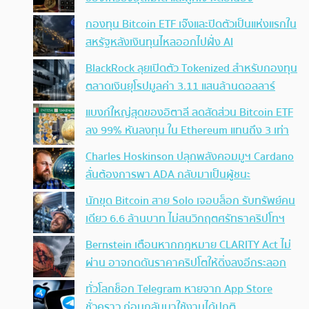
กองทุน Bitcoin ETF เจ๊งและปิดตัวเป็นแห่งแรกใน
สหรัฐหลังเงินทุนไหลออกไปฝั่ง AI
BlackRock ลุยเปิดตัว Tokenized สำหรับกองทุน
ตลาดเงินยุโรปมูลค่า 3.11 แสนล้านดอลลาร์
แบงก์ใหญ่สุดของอิตาลี ลดสัดส่วน Bitcoin ETF
ลง 99% หันลงทุน ใน Ethereum แทนถึง 3 เท่า
Charles Hoskinson ปลุกพลังคอมมูฯ Cardano
ลั่นต้องการพา ADA กลับมาเป็นผู้ชนะ
นักขุด Bitcoin สาย Solo เจอบล็อก รับทรัพย์คน
เดียว 6.6 ล้านบาท ไม่สนวิกฤตศรัทธาคริปโทฯ
Bernstein เตือนหากกฎหมาย CLARITY Act ไม่
ผ่าน อาจกดดันราคาคริปโตให้ดิ่งลงอีกระลอก
ทั่วโลกช็อก Telegram หายจาก App Store
ชั่วคราว ก่อนกลับมาใช้งานได้ปกติ