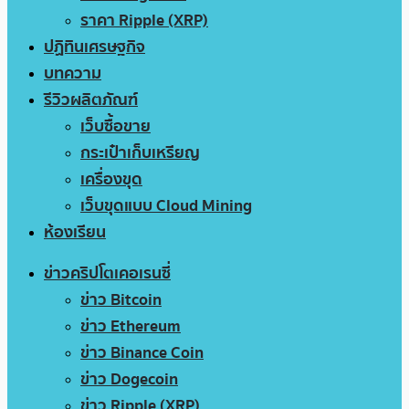
ราคา Ripple (XRP)
ปฏิทินเศรษฐกิจ
บทความ
รีวิวผลิตภัณฑ์
เว็บซื้อขาย
กระเป๋าเก็บเหรียญ
เครื่องขุด
เว็บขุดแบบ Cloud Mining
ห้องเรียน
ข่าวคริปโตเคอเรนซี่
ข่าว Bitcoin
ข่าว Ethereum
ข่าว Binance Coin
ข่าว Dogecoin
ข่าว Ripple (XRP)