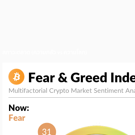
สภาวะตลาด (ความกลัว vs ความโลภ)