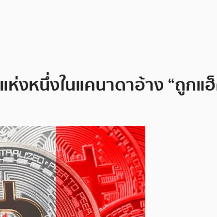
in แห่งหนึ่งในแคนาดาอ้าง “ถูกแ