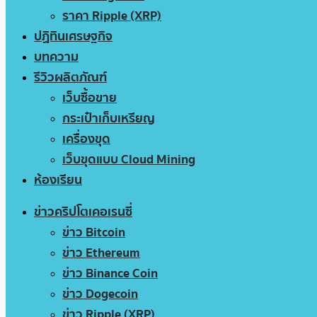
ราคา Ripple (XRP)
ปฏิทินเศรษฐกิจ
บทความ
รีวิวผลิตภัณฑ์
เว็บซื้อขาย
กระเป๋าเก็บเหรียญ
เครื่องขุด
เว็บขุดแบบ Cloud Mining
ห้องเรียน
ข่าวคริปโตเคอเรนซี่
ข่าว Bitcoin
ข่าว Ethereum
ข่าว Binance Coin
ข่าว Dogecoin
ข่าว Ripple (XRP)