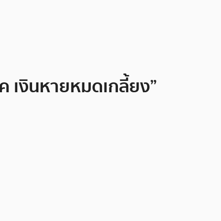
ฮ็ค เงินหายหมดเกลี้ยง”