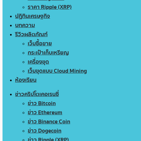
ราคา Ripple (XRP)
ปฏิทินเศรษฐกิจ
บทความ
รีวิวผลิตภัณฑ์
เว็บซื้อขาย
กระเป๋าเก็บเหรียญ
เครื่องขุด
เว็บขุดแบบ Cloud Mining
ห้องเรียน
ข่าวคริปโตเคอเรนซี่
ข่าว Bitcoin
ข่าว Ethereum
ข่าว Binance Coin
ข่าว Dogecoin
ข่าว Ripple (XRP)