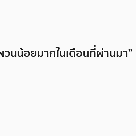
นผวนน้อยมากในเดือนที่ผ่านมา”