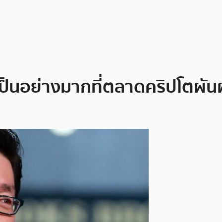
เป็นอย่างมากที่ตลาดคริปโตผั