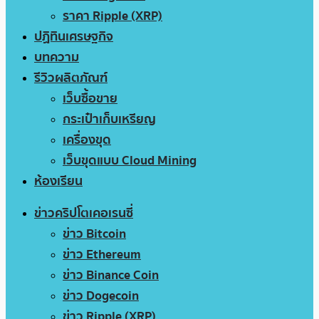
ราคา Ripple (XRP)
ปฏิทินเศรษฐกิจ
บทความ
รีวิวผลิตภัณฑ์
เว็บซื้อขาย
กระเป๋าเก็บเหรียญ
เครื่องขุด
เว็บขุดแบบ Cloud Mining
ห้องเรียน
ข่าวคริปโตเคอเรนซี่
ข่าว Bitcoin
ข่าว Ethereum
ข่าว Binance Coin
ข่าว Dogecoin
ข่าว Ripple (XRP)