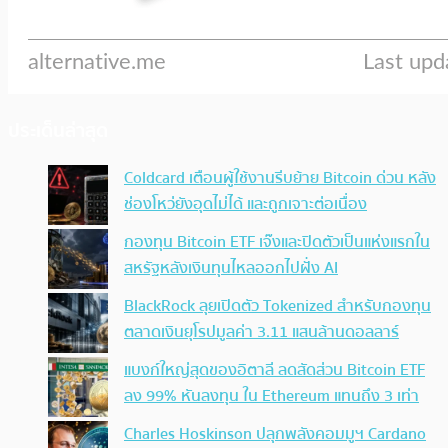
ประเด็นล่าสุด
Coldcard เตือนผู้ใช้งานรีบย้าย Bitcoin ด่วน หลัง
ช่องโหว่ยังอุดไม่ได้ และถูกเจาะต่อเนื่อง
กองทุน Bitcoin ETF เจ๊งและปิดตัวเป็นแห่งแรกใน
สหรัฐหลังเงินทุนไหลออกไปฝั่ง AI
BlackRock ลุยเปิดตัว Tokenized สำหรับกองทุน
ตลาดเงินยุโรปมูลค่า 3.11 แสนล้านดอลลาร์
แบงก์ใหญ่สุดของอิตาลี ลดสัดส่วน Bitcoin ETF
ลง 99% หันลงทุน ใน Ethereum แทนถึง 3 เท่า
Charles Hoskinson ปลุกพลังคอมมูฯ Cardano