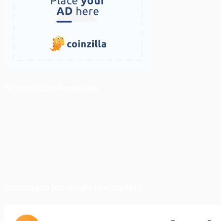
ติดตามเราบน Facebook
สภาวะตลาด (ความกลัว vs ความโลภ)