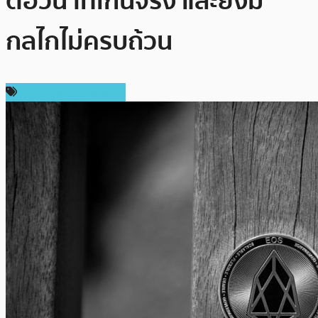
ต่อวินาทีเกินจริง และยังมี
กลไกไม่ครบถ้วน
เทคโนโลยี Blockchain