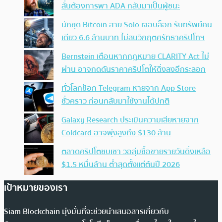
ลั่นต้องการพา ADA กลับมาเป็นผู้ชนะ
นักขุด Bitcoin สาย Solo เจอบล็อก รับทรัพย์คน
เดียว 6.6 ล้านบาท ไม่สนวิกฤตศรัทธาคริปโทฯ
Bernstein เตือนหากกฎหมาย CLARITY Act ไม่
ผ่าน อาจกดดันราคาคริปโตให้ดิ่งลงอีกระลอก
ทั่วโลกช็อก Telegram หายจาก App Store
ชั่วคราว ก่อนกลับมาใช้งานได้ปกติ
Galaxy Research ประเมินความเสียหายจาก
Coldcard อาจพุ่งสูงถึง $130 ล้าน
ตลาดคริปโตซบเซา วอลุ่มซื้อขายรายวันดิ่งเหลือ
$1.5 หมื่นล้าน ต่ำสุดตั้งแต่ต้นปี 2026
เป้าหมายของเรา
Siam Blockchain มุ่งมั่นที่จะช่วยนำเสนอสารเกี่ยวกับ