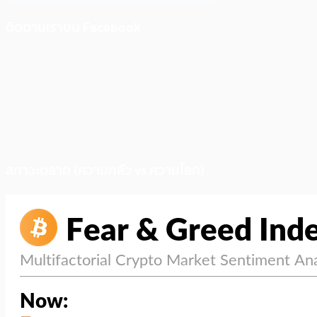
ติดตามเราบน Facebook
สภาวะตลาด (ความกลัว vs ความโลภ)