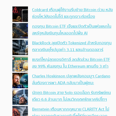
Coldcard เตือนผู้ใช้งานรีบย้าย Bitcoin ด่วน หลัง
ช่องโหว่ยังอุดไม่ได้ และถูกเจาะต่อเนื่อง
กองทุน Bitcoin ETF เจ๊งและปิดตัวเป็นแห่งแรกใน
สหรัฐหลังเงินทุนไหลออกไปฝั่ง AI
BlackRock ลุยเปิดตัว Tokenized สำหรับกองทุน
ตลาดเงินยุโรปมูลค่า 3.11 แสนล้านดอลลาร์
แบงก์ใหญ่สุดของอิตาลี ลดสัดส่วน Bitcoin ETF
ลง 99% หันลงทุน ใน Ethereum แทนถึง 3 เท่า
Charles Hoskinson ปลุกพลังคอมมูฯ Cardano
ลั่นต้องการพา ADA กลับมาเป็นผู้ชนะ
นักขุด Bitcoin สาย Solo เจอบล็อก รับทรัพย์คน
เดียว 6.6 ล้านบาท ไม่สนวิกฤตศรัทธาคริปโทฯ
Bernstein เตือนหากกฎหมาย CLARITY Act ไม่