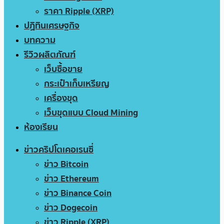
ราคา Ripple (XRP)
ปฏิทินเศรษฐกิจ
บทความ
รีวิวผลิตภัณฑ์
เว็บซื้อขาย
กระเป๋าเก็บเหรียญ
เครื่องขุด
เว็บขุดแบบ Cloud Mining
ห้องเรียน
ข่าวคริปโตเคอเรนซี่
ข่าว Bitcoin
ข่าว Ethereum
ข่าว Binance Coin
ข่าว Dogecoin
ข่าว Ripple (XRP)