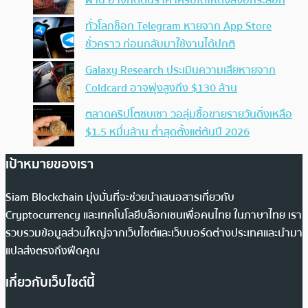
ผ่าน อาจกดดันราคาคริปโตให้ดิ่งลงอีกระลอก
ทั่วโลกช็อก Telegram หายจาก App Store
ชั่วคราว ก่อนกลับมาใช้งานได้ปกติ
Galaxy Research ประเมินความเสียหายจาก
Coldcard อาจพุ่งสูงถึง $130 ล้าน
ตลาดคริปโตซบเซา วอลุ่มซื้อขายรายวันดิ่งเหลือ
$1.5 หมื่นล้าน ต่ำสุดตั้งแต่ต้นปี 2026
เป้าหมายของเรา
Siam Blockchain มุ่งมั่นที่จะช่วยนำเสนอสารเกี่ยวกับ
Cryptocurrency และเทคโนโลยีบล็อกเชนเพื่อคนไทย ในภาษาไทย เรา
รวบรวมข้อมูลส่วนใหญ่จากเว็บไซต์และเว็บบอร์ดต่างประเทศและนำมา
แปลส่งตรงถึงฟีดคุณ
เกี่ยวกับเว็บไซต์นี้