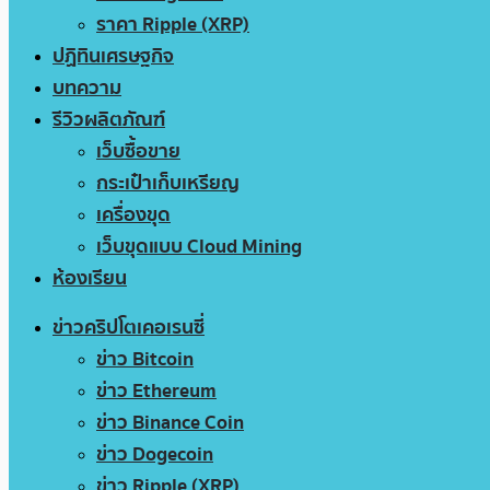
ราคา Ripple (XRP)
ปฏิทินเศรษฐกิจ
บทความ
รีวิวผลิตภัณฑ์
เว็บซื้อขาย
กระเป๋าเก็บเหรียญ
เครื่องขุด
เว็บขุดแบบ Cloud Mining
ห้องเรียน
ข่าวคริปโตเคอเรนซี่
ข่าว Bitcoin
ข่าว Ethereum
ข่าว Binance Coin
ข่าว Dogecoin
ข่าว Ripple (XRP)