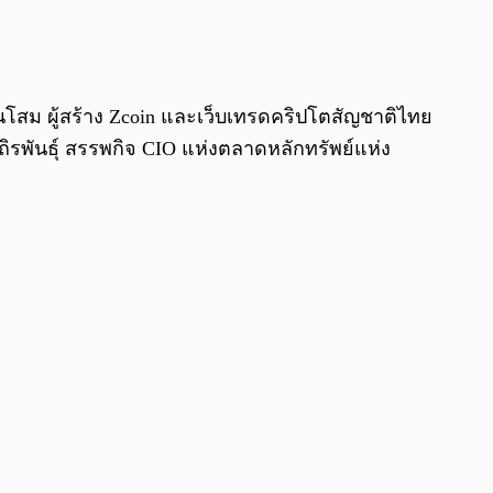
0:00
/
0:00
ินโสม ผู้สร้าง Zcoin และเว็บเทรดคริปโตสัญชาติไทย
ณถิรพันธุ์ สรรพกิจ CIO แห่งตลาดหลักทรัพย์แห่ง