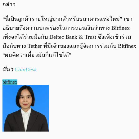
กล่าว
“นี่เป็นลูกค้ารายใหญ่มากสำหรับธนาคารแห่งใหม่” เขา
อธิบายถึงความบกพร่องในการถอนเงินว่าทาง Bitfinex
เพิ่งจะได้ร่วมมือกับ Deltec Bank & Trust ซึ่งเพิ่งเข้าร่วม
มือกับทาง Tether ที่มีเจ้าของและผู้จัดการร่วมกับ Bitfinex
“ผมคิดว่าเดี๋ยวมันก็แก้ไขได้”
ที่มา
CoinDesk
bitfinex