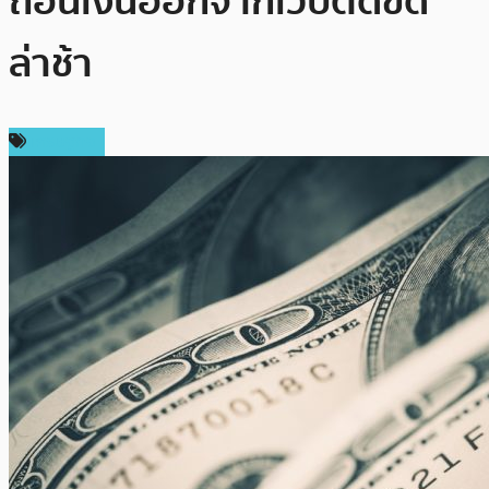
ถอนเงินออกจากเว็บติดขัด
ล่าช้า
เศรษฐกิจ