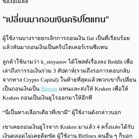
ของอีเมลล์
“เปลี่ยนมาถอนเงินคริปโตแทน”
ผู้ใช้งานบางรายยกเลิกการถอนเงิน fiat เป็นที่เรียบร้อย
แล้วหันมาถอนเงินเป็นคริปโตเคอร์เรนซีแทน
ลูกค้าใช้นามว่า k_stoyanov ได้โพสต์เรื่องลง Reddit เพื่อ
เล่าถึงการรอเงินร่วม 3 สัปดาห์(รวมถึงรอการตอบกลับ
จากทาง Crypto Capital) ในท้ายที่สุดแล้วพวกเขาก็เปลี่ยน
เป็นถอนเงินเป็น
Bitcoin
แทนและส่งให้ Kraken เพื่อให้
Kraken ถอนเป็นเงินยูโรออกมาให้อีกที
“นี่เป็นทางเลือกเดียวที่เขามี” ผู้ใช้งานดังกล่าวบอก
เขาเคยถอนเงินยูโรจาก Kraken มาแล้ว 4 ครั้งและได้รับ
เงินตลอดไม่เคยติดขัด ผู้ใช้งาน Bitfinex คนอื่น ๆ ก็บอก