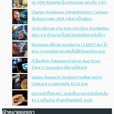
ลง 99% หันลงทุน ใน Ethereum แทนถึง 3 เท่า
Charles Hoskinson ปลุกพลังคอมมูฯ Cardano
ลั่นต้องการพา ADA กลับมาเป็นผู้ชนะ
นักขุด Bitcoin สาย Solo เจอบล็อก รับทรัพย์คน
เดียว 6.6 ล้านบาท ไม่สนวิกฤตศรัทธาคริปโทฯ
Bernstein เตือนหากกฎหมาย CLARITY Act ไม่
ผ่าน อาจกดดันราคาคริปโตให้ดิ่งลงอีกระลอก
ทั่วโลกช็อก Telegram หายจาก App Store
ชั่วคราว ก่อนกลับมาใช้งานได้ปกติ
Galaxy Research ประเมินความเสียหายจาก
Coldcard อาจพุ่งสูงถึง $130 ล้าน
ตลาดคริปโตซบเซา วอลุ่มซื้อขายรายวันดิ่งเหลือ
$1.5 หมื่นล้าน ต่ำสุดตั้งแต่ต้นปี 2026
เป้าหมายของเรา