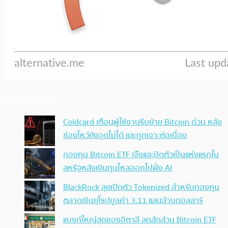
ประเด็นล่าสุด
Coldcard เตือนผู้ใช้งานรีบย้าย Bitcoin ด่วน หลัง
ช่องโหว่ยังอุดไม่ได้ และถูกเจาะต่อเนื่อง
กองทุน Bitcoin ETF เจ๊งและปิดตัวเป็นแห่งแรกใน
สหรัฐหลังเงินทุนไหลออกไปฝั่ง AI
BlackRock ลุยเปิดตัว Tokenized สำหรับกองทุน
ตลาดเงินยุโรปมูลค่า 3.11 แสนล้านดอลลาร์
แบงก์ใหญ่สุดของอิตาลี ลดสัดส่วน Bitcoin ETF