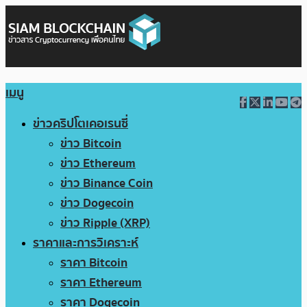
เมนู
ข่าวคริปโตเคอเรนซี่
ข่าว Bitcoin
ข่าว Ethereum
ข่าว Binance Coin
ข่าว Dogecoin
ข่าว Ripple (XRP)
ราคาและการวิเคราะห์
ราคา Bitcoin
ราคา Ethereum
ราคา Dogecoin