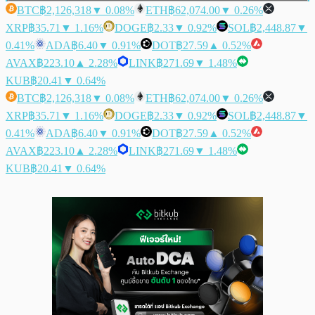
BTC
฿2,126,318
▼ 0.08%
ETH
฿62,074.00
▼ 0.26%
XRP
฿35.71
▼ 1.16%
DOGE
฿2.33
▼ 0.92%
SOL
฿2,448.87
▼
0.41%
ADA
฿6.40
▼ 0.91%
DOT
฿27.59
▲ 0.52%
AVAX
฿223.10
▲ 2.28%
LINK
฿271.69
▼ 1.48%
KUB
฿20.41
▼ 0.64%
BTC
฿2,126,318
▼ 0.08%
ETH
฿62,074.00
▼ 0.26%
XRP
฿35.71
▼ 1.16%
DOGE
฿2.33
▼ 0.92%
SOL
฿2,448.87
▼
0.41%
ADA
฿6.40
▼ 0.91%
DOT
฿27.59
▲ 0.52%
AVAX
฿223.10
▲ 2.28%
LINK
฿271.69
▼ 1.48%
KUB
฿20.41
▼ 0.64%