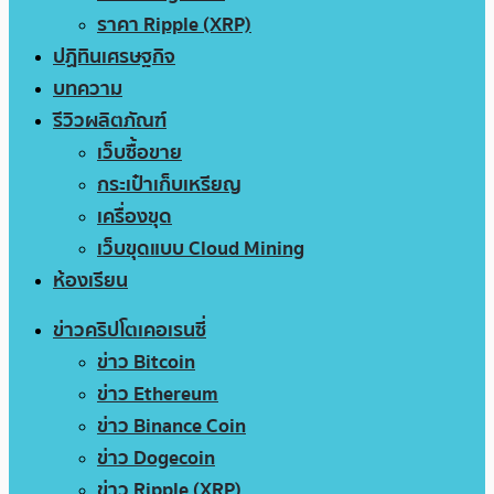
ราคา Ripple (XRP)
ปฏิทินเศรษฐกิจ
บทความ
รีวิวผลิตภัณฑ์
เว็บซื้อขาย
กระเป๋าเก็บเหรียญ
เครื่องขุด
เว็บขุดแบบ Cloud Mining
ห้องเรียน
ข่าวคริปโตเคอเรนซี่
ข่าว Bitcoin
ข่าว Ethereum
ข่าว Binance Coin
ข่าว Dogecoin
ข่าว Ripple (XRP)