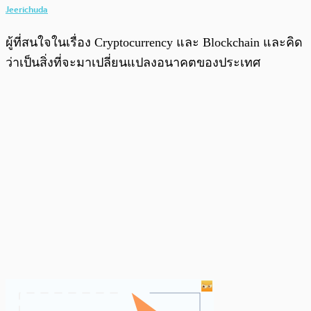
Jeerichuda
ผู้ที่สนใจในเรื่อง Cryptocurrency และ Blockchain และคิด
ว่าเป็นสิ่งที่จะมาเปลี่ยนแปลงอนาคตของประเทศ