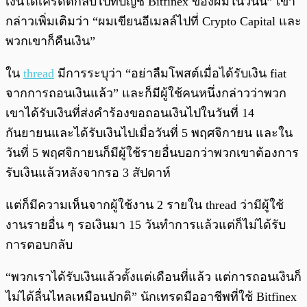
เงินได้เครดิตกลับไปที่บัญชี Bitfinex ของผมในวันนี้” เขา
กล่าวเพิ่มเติมว่า “ผมเขียนอีเมลล์ไปที่ Crypto Capital และ
พวกเขาก็คืนเงิน”
ใน
thread
มีการระบุว่า “อย่าลืมโพสต์เมื่อได้รับเงิน fiat
จากการถอนเงินแล้ว” และก็มีผู้ใช้คนหนึ่งกล่าวว่าพวก
เขาได้รับเงินที่ส่งคำร้องขอถอนเงินไปในวันที่ 14
กันยายนและได้รับเงินไปเมื่อวันที่ 5 พฤศจิกายน และใน
วันที่ 5 พฤศจิกายนก็มีผู้ใช้รายอื่นบอกว่าพวกเขาต้องการ
รับเงินแล้วหลังจากรอ 3 สัปดาห์
แต่ก็มีความเห็นจากผู้ใช้งาน 2 รายใน thread ว่ามีผู้ใช้
งานรายอื่น ๆ รอเงินมา 15 วันทำการแล้วแต่ก็ไม่ได้รับ
การตอบกลับ
“พวกเราได้รับเงินแล้วตั้งแต่เดือนที่แล้ว แต่การถอนเงินก็
ไม่ได้ลื่นไหลเหมือนปกติ” นักเทรดมืออาชีพที่ใช้ Bitfinex