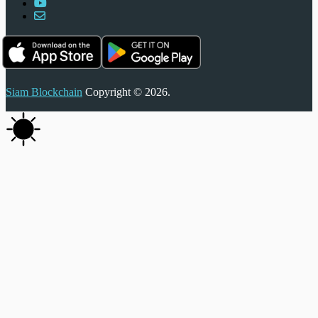
Siam Blockchain
Copyright © 2026.