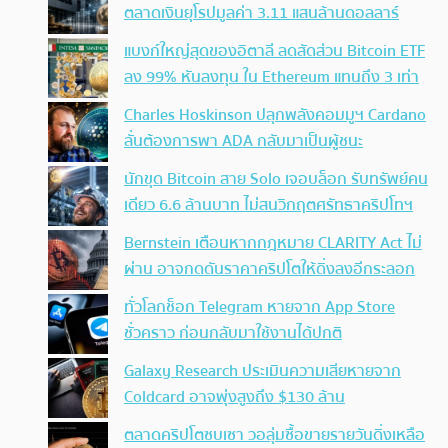
ตลาดเงินยุโรปมูลค่า 3.11 แสนล้านดอลลาร์
แบงก์ใหญ่สุดของอิตาลี ลดสัดส่วน Bitcoin ETF
ลง 99% หันลงทุน ใน Ethereum แทนถึง 3 เท่า
Charles Hoskinson ปลุกพลังคอมมูฯ Cardano
ลั่นต้องการพา ADA กลับมาเป็นผู้ชนะ
นักขุด Bitcoin สาย Solo เจอบล็อก รับทรัพย์คน
เดียว 6.6 ล้านบาท ไม่สนวิกฤตศรัทธาคริปโทฯ
Bernstein เตือนหากกฎหมาย CLARITY Act ไม่
ผ่าน อาจกดดันราคาคริปโตให้ดิ่งลงอีกระลอก
ทั่วโลกช็อก Telegram หายจาก App Store
ชั่วคราว ก่อนกลับมาใช้งานได้ปกติ
Galaxy Research ประเมินความเสียหายจาก
Coldcard อาจพุ่งสูงถึง $130 ล้าน
ตลาดคริปโตซบเซา วอลุ่มซื้อขายรายวันดิ่งเหลือ