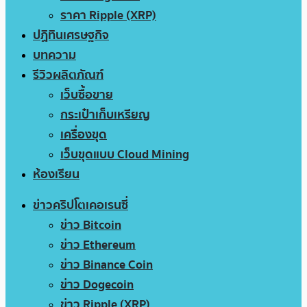
ราคา Ripple (XRP)
ปฏิทินเศรษฐกิจ
บทความ
รีวิวผลิตภัณฑ์
เว็บซื้อขาย
กระเป๋าเก็บเหรียญ
เครื่องขุด
เว็บขุดแบบ Cloud Mining
ห้องเรียน
ข่าวคริปโตเคอเรนซี่
ข่าว Bitcoin
ข่าว Ethereum
ข่าว Binance Coin
ข่าว Dogecoin
ข่าว Ripple (XRP)