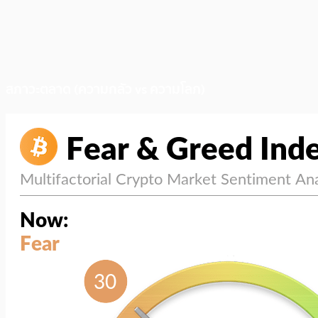
สภาวะตลาด (ความกลัว vs ความโลภ)