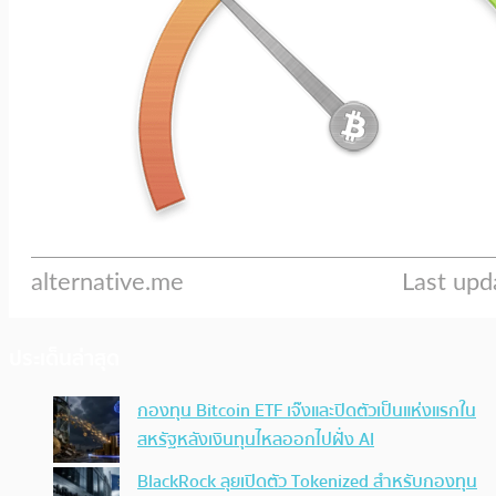
ประเด็นล่าสุด
กองทุน Bitcoin ETF เจ๊งและปิดตัวเป็นแห่งแรกใน
สหรัฐหลังเงินทุนไหลออกไปฝั่ง AI
BlackRock ลุยเปิดตัว Tokenized สำหรับกองทุน