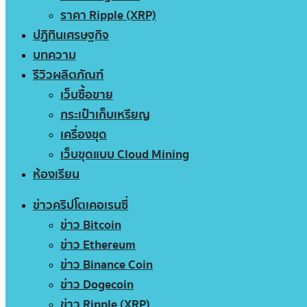
ราคา Ripple (XRP)
ปฏิทินเศรษฐกิจ
บทความ
รีวิวผลิตภัณฑ์
เว็บซื้อขาย
กระเป๋าเก็บเหรียญ
เครื่องขุด
เว็บขุดแบบ Cloud Mining
ห้องเรียน
ข่าวคริปโตเคอเรนซี่
ข่าว Bitcoin
ข่าว Ethereum
ข่าว Binance Coin
ข่าว Dogecoin
ข่าว Ripple (XRP)