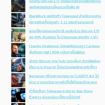
กองทุน Bitcoin ETF เจ๊งและปิดตัวเป็นแห่งแรกใน
สหรัฐหลังเงินทุนไหลออกไปฝั่ง AI
BlackRock ลุยเปิดตัว Tokenized สำหรับกองทุน
ตลาดเงินยุโรปมูลค่า 3.11 แสนล้านดอลลาร์
แบงก์ใหญ่สุดของอิตาลี ลดสัดส่วน Bitcoin ETF
ลง 99% หันลงทุน ใน Ethereum แทนถึง 3 เท่า
Charles Hoskinson ปลุกพลังคอมมูฯ Cardano
ลั่นต้องการพา ADA กลับมาเป็นผู้ชนะ
นักขุด Bitcoin สาย Solo เจอบล็อก รับทรัพย์คน
เดียว 6.6 ล้านบาท ไม่สนวิกฤตศรัทธาคริปโทฯ
Bernstein เตือนหากกฎหมาย CLARITY Act ไม่
ผ่าน อาจกดดันราคาคริปโตให้ดิ่งลงอีกระลอก
ทั่วโลกช็อก Telegram หายจาก App Store
ชั่วคราว ก่อนกลับมาใช้งานได้ปกติ