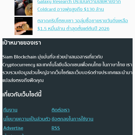
Galaxy Research ประเมินความเสียหายจาก
Coldcard อาจพุ่งสูงถึง $130 ล้าน
ตลาดคริปโตซบเซา วอลุ่มซื้อขายรายวันดิ่งเหลือ
$1.5 หมื่นล้าน ต่ำสุดตั้งแต่ต้นปี 2026
เป้าหมายของเรา
Siam Blockchain มุ่งมั่นที่จะช่วยนำเสนอสารเกี่ยวกับ
Cryptocurrency และเทคโนโลยีบล็อกเชนเพื่อคนไทย ในภาษาไทย เรา
รวบรวมข้อมูลส่วนใหญ่จากเว็บไซต์และเว็บบอร์ดต่างประเทศและนำมา
แปลส่งตรงถึงฟีดคุณ
เกี่ยวกับเว็บไซต์นี้
ทีมงาน
ติดต่อเรา
นโยบายความเป็นส่วนตัว
ข้อตกลงในการใช้งาน
Advertise
RSS