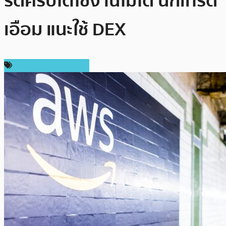
รดคริปโตใช้งานไม่ได้ นักเทรด
เอือม แนะใช้ DEX
เทคโนโลยี Blockchain