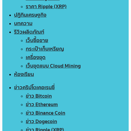
ราคา Ripple (XRP)
ปฏิทินเศรษฐกิจ
บทความ
รีวิวผลิตภัณฑ์
เว็บซื้อขาย
กระเป๋าเก็บเหรียญ
เครื่องขุด
เว็บขุดแบบ Cloud Mining
ห้องเรียน
ข่าวคริปโตเคอเรนซี่
ข่าว Bitcoin
ข่าว Ethereum
ข่าว Binance Coin
ข่าว Dogecoin
ข่าว Ripple (XRP)