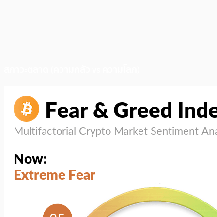
สภาวะตลาด (ความกลัว vs ความโลภ)