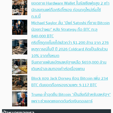
ยอดขาย Hardware Wallet ในรัสเซียพุ่งสูง 2 เท่า
นักลงทุนแห่ถือคริปโตเอง ก่อนกฎใหม่เริ่มใช้
ก.ย.นี้
Michael Saylor ลั่น “มีแค่ Satoshi ที่ขาย Bitcoin
น้อยกว่าผม” หลัง Strategy ถือ BTC ทะลุ
840,000 BTC
คริปโตถูกขโมยไปแล้วกว่า $1,200 ล้าน จาก 276
เหตุการณ์ในปี ปี 2026 Coldcard คิดเป็นสัดส่วน
10% จากทั้งหมด
จีนเทขายพันธบัตรสหรัฐฯเหลือ $659,000 ล้าน
เดินหน้าสะสมทองคำต่อเนื่องแทน
Block ของ Jack Dorsey ช้อน Bitcoin เพิ่ม 234
BTC ดันยอดถือครองรวมแตะ 9,117 BTC
Trump ย้ำจุดยืน Bitcoin “เป็นสิ่งดีสำหรับสหรัฐฯ”
เพราะช่วยลดแรงกดดันต่อเงินดอลลาร์
เป้าหมายของเรา