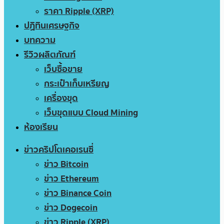
ราคา Ripple (XRP)
ปฏิทินเศรษฐกิจ
บทความ
รีวิวผลิตภัณฑ์
เว็บซื้อขาย
กระเป๋าเก็บเหรียญ
เครื่องขุด
เว็บขุดแบบ Cloud Mining
ห้องเรียน
ข่าวคริปโตเคอเรนซี่
ข่าว Bitcoin
ข่าว Ethereum
ข่าว Binance Coin
ข่าว Dogecoin
ข่าว Ripple (XRP)