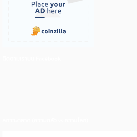
ติดตามเราบน Facebook
สภาวะตลาด (ความกลัว vs ความโลภ)