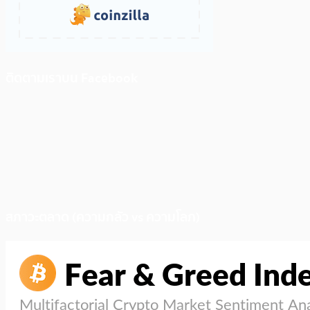
ติดตามเราบน Facebook
สภาวะตลาด (ความกลัว vs ความโลภ)