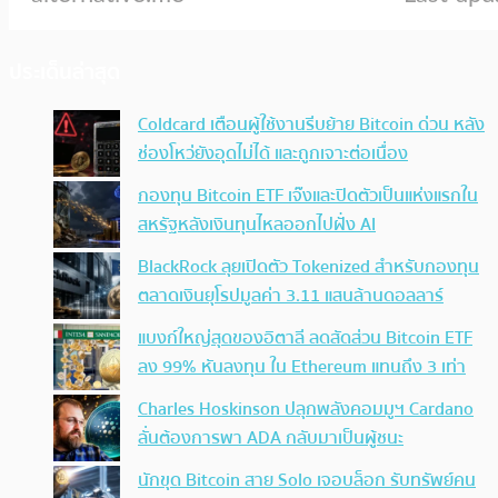
ประเด็นล่าสุด
Coldcard เตือนผู้ใช้งานรีบย้าย Bitcoin ด่วน หลัง
ช่องโหว่ยังอุดไม่ได้ และถูกเจาะต่อเนื่อง
กองทุน Bitcoin ETF เจ๊งและปิดตัวเป็นแห่งแรกใน
สหรัฐหลังเงินทุนไหลออกไปฝั่ง AI
BlackRock ลุยเปิดตัว Tokenized สำหรับกองทุน
ตลาดเงินยุโรปมูลค่า 3.11 แสนล้านดอลลาร์
แบงก์ใหญ่สุดของอิตาลี ลดสัดส่วน Bitcoin ETF
ลง 99% หันลงทุน ใน Ethereum แทนถึง 3 เท่า
Charles Hoskinson ปลุกพลังคอมมูฯ Cardano
ลั่นต้องการพา ADA กลับมาเป็นผู้ชนะ
นักขุด Bitcoin สาย Solo เจอบล็อก รับทรัพย์คน