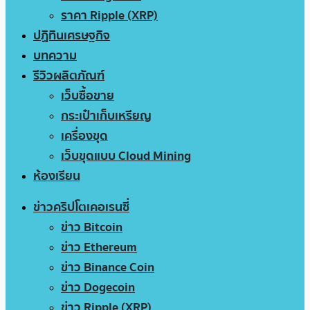
ราคา Ripple (XRP)
ปฏิทินเศรษฐกิจ
บทความ
รีวิวผลิตภัณฑ์
เว็บซื้อขาย
กระเป๋าเก็บเหรียญ
เครื่องขุด
เว็บขุดแบบ Cloud Mining
ห้องเรียน
ข่าวคริปโตเคอเรนซี่
ข่าว Bitcoin
ข่าว Ethereum
ข่าว Binance Coin
ข่าว Dogecoin
ข่าว Ripple (XRP)