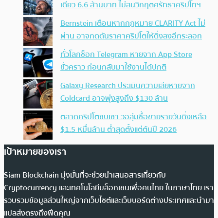
เดียว 6.6 ล้านบาท ไม่สนวิกฤตศรัทธาคริปโทฯ
Bernstein เตือนหากกฎหมาย CLARITY Act ไม่
ผ่าน อาจกดดันราคาคริปโตให้ดิ่งลงอีกระลอก
ทั่วโลกช็อก Telegram หายจาก App Store
ชั่วคราว ก่อนกลับมาใช้งานได้ปกติ
Galaxy Research ประเมินความเสียหายจาก
Coldcard อาจพุ่งสูงถึง $130 ล้าน
ตลาดคริปโตซบเซา วอลุ่มซื้อขายรายวันดิ่งเหลือ
$1.5 หมื่นล้าน ต่ำสุดตั้งแต่ต้นปี 2026
เป้าหมายของเรา
Siam Blockchain มุ่งมั่นที่จะช่วยนำเสนอสารเกี่ยวกับ
Cryptocurrency และเทคโนโลยีบล็อกเชนเพื่อคนไทย ในภาษาไทย เรา
รวบรวมข้อมูลส่วนใหญ่จากเว็บไซต์และเว็บบอร์ดต่างประเทศและนำมา
แปลส่งตรงถึงฟีดคุณ