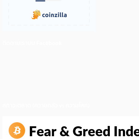
ติดตามเราบน Facebook
สภาวะตลาด (ความกลัว vs ความโลภ)