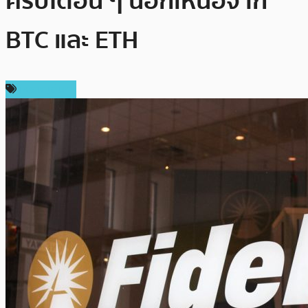
คริปโตอื่น ๆ นอกเหนือจาก
BTC และ ETH
เหรียญอื่นๆ