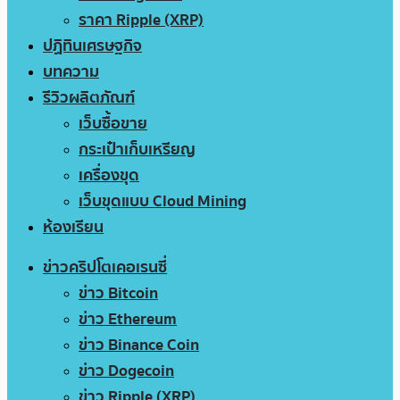
ราคา Ripple (XRP)
ปฏิทินเศรษฐกิจ
บทความ
รีวิวผลิตภัณฑ์
เว็บซื้อขาย
กระเป๋าเก็บเหรียญ
เครื่องขุด
เว็บขุดแบบ Cloud Mining
ห้องเรียน
ข่าวคริปโตเคอเรนซี่
ข่าว Bitcoin
ข่าว Ethereum
ข่าว Binance Coin
ข่าว Dogecoin
ข่าว Ripple (XRP)