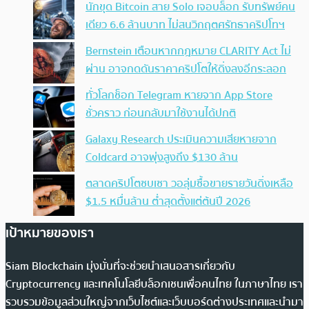
นักขุด Bitcoin สาย Solo เจอบล็อก รับทรัพย์คน
เดียว 6.6 ล้านบาท ไม่สนวิกฤตศรัทธาคริปโทฯ
Bernstein เตือนหากกฎหมาย CLARITY Act ไม่
ผ่าน อาจกดดันราคาคริปโตให้ดิ่งลงอีกระลอก
ทั่วโลกช็อก Telegram หายจาก App Store
ชั่วคราว ก่อนกลับมาใช้งานได้ปกติ
Galaxy Research ประเมินความเสียหายจาก
Coldcard อาจพุ่งสูงถึง $130 ล้าน
ตลาดคริปโตซบเซา วอลุ่มซื้อขายรายวันดิ่งเหลือ
$1.5 หมื่นล้าน ต่ำสุดตั้งแต่ต้นปี 2026
เป้าหมายของเรา
Siam Blockchain มุ่งมั่นที่จะช่วยนำเสนอสารเกี่ยวกับ
Cryptocurrency และเทคโนโลยีบล็อกเชนเพื่อคนไทย ในภาษาไทย เรา
รวบรวมข้อมูลส่วนใหญ่จากเว็บไซต์และเว็บบอร์ดต่างประเทศและนำมา