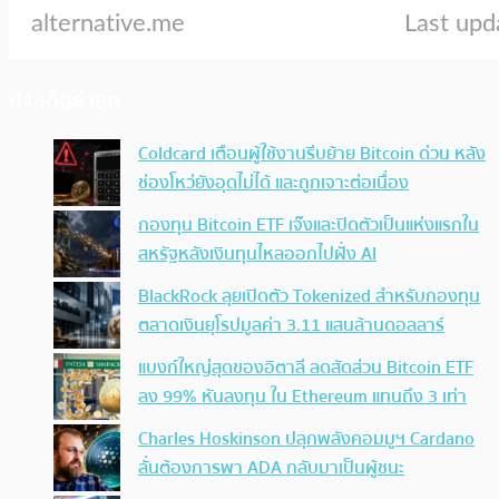
ประเด็นล่าสุด
Coldcard เตือนผู้ใช้งานรีบย้าย Bitcoin ด่วน หลัง
ช่องโหว่ยังอุดไม่ได้ และถูกเจาะต่อเนื่อง
กองทุน Bitcoin ETF เจ๊งและปิดตัวเป็นแห่งแรกใน
สหรัฐหลังเงินทุนไหลออกไปฝั่ง AI
BlackRock ลุยเปิดตัว Tokenized สำหรับกองทุน
ตลาดเงินยุโรปมูลค่า 3.11 แสนล้านดอลลาร์
แบงก์ใหญ่สุดของอิตาลี ลดสัดส่วน Bitcoin ETF
ลง 99% หันลงทุน ใน Ethereum แทนถึง 3 เท่า
Charles Hoskinson ปลุกพลังคอมมูฯ Cardano
ลั่นต้องการพา ADA กลับมาเป็นผู้ชนะ