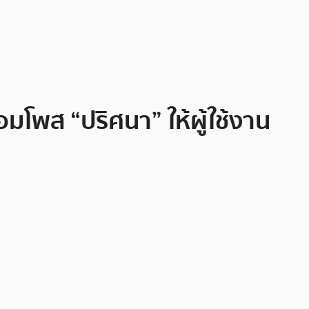
อมโพส “ปริศนา” ให้ผู้ใช้งาน