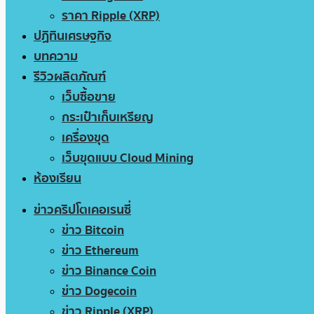
ราคา Ripple (XRP)
ปฏิทินเศรษฐกิจ
บทความ
รีวิวผลิตภัณฑ์
เว็บซื้อขาย
กระเป๋าเก็บเหรียญ
เครื่องขุด
เว็บขุดแบบ Cloud Mining
ห้องเรียน
ข่าวคริปโตเคอเรนซี่
ข่าว Bitcoin
ข่าว Ethereum
ข่าว Binance Coin
ข่าว Dogecoin
ข่าว Ripple (XRP)