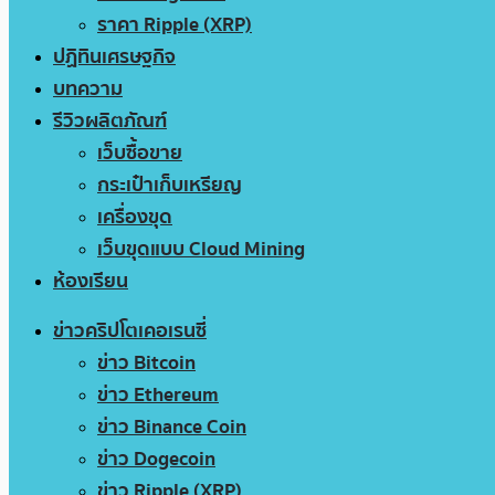
ราคา Ripple (XRP)
ปฏิทินเศรษฐกิจ
บทความ
รีวิวผลิตภัณฑ์
เว็บซื้อขาย
กระเป๋าเก็บเหรียญ
เครื่องขุด
เว็บขุดแบบ Cloud Mining
ห้องเรียน
ข่าวคริปโตเคอเรนซี่
ข่าว Bitcoin
ข่าว Ethereum
ข่าว Binance Coin
ข่าว Dogecoin
ข่าว Ripple (XRP)