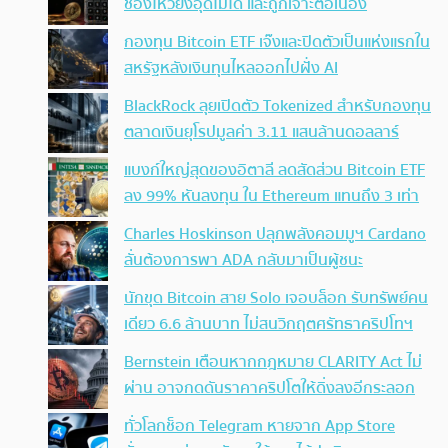
ช่องโหว่ยังอุดไม่ได้ และถูกเจาะต่อเนื่อง
กองทุน Bitcoin ETF เจ๊งและปิดตัวเป็นแห่งแรกใน
สหรัฐหลังเงินทุนไหลออกไปฝั่ง AI
BlackRock ลุยเปิดตัว Tokenized สำหรับกองทุน
ตลาดเงินยุโรปมูลค่า 3.11 แสนล้านดอลลาร์
แบงก์ใหญ่สุดของอิตาลี ลดสัดส่วน Bitcoin ETF
ลง 99% หันลงทุน ใน Ethereum แทนถึง 3 เท่า
Charles Hoskinson ปลุกพลังคอมมูฯ Cardano
ลั่นต้องการพา ADA กลับมาเป็นผู้ชนะ
นักขุด Bitcoin สาย Solo เจอบล็อก รับทรัพย์คน
เดียว 6.6 ล้านบาท ไม่สนวิกฤตศรัทธาคริปโทฯ
Bernstein เตือนหากกฎหมาย CLARITY Act ไม่
ผ่าน อาจกดดันราคาคริปโตให้ดิ่งลงอีกระลอก
ทั่วโลกช็อก Telegram หายจาก App Store