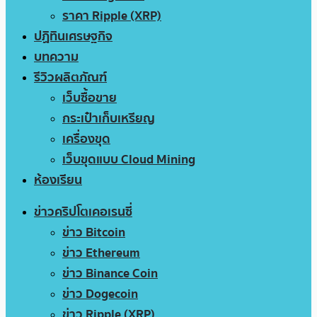
ราคา Ripple (XRP)
ปฏิทินเศรษฐกิจ
บทความ
รีวิวผลิตภัณฑ์
เว็บซื้อขาย
กระเป๋าเก็บเหรียญ
เครื่องขุด
เว็บขุดแบบ Cloud Mining
ห้องเรียน
ข่าวคริปโตเคอเรนซี่
ข่าว Bitcoin
ข่าว Ethereum
ข่าว Binance Coin
ข่าว Dogecoin
ข่าว Ripple (XRP)