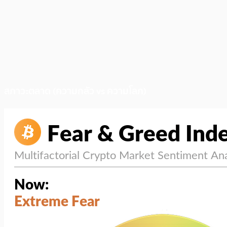
สภาวะตลาด (ความกลัว vs ความโลภ)