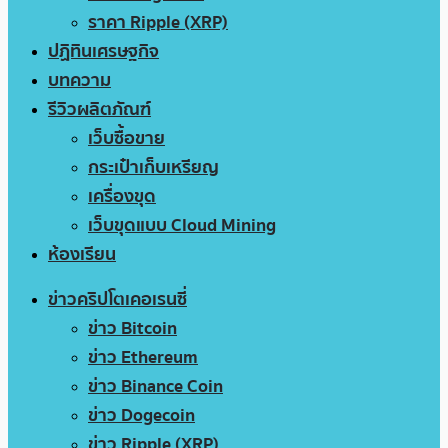
ราคา Ripple (XRP)
ปฏิทินเศรษฐกิจ
บทความ
รีวิวผลิตภัณฑ์
เว็บซื้อขาย
กระเป๋าเก็บเหรียญ
เครื่องขุด
เว็บขุดแบบ Cloud Mining
ห้องเรียน
ข่าวคริปโตเคอเรนซี่
ข่าว Bitcoin
ข่าว Ethereum
ข่าว Binance Coin
ข่าว Dogecoin
ข่าว Ripple (XRP)