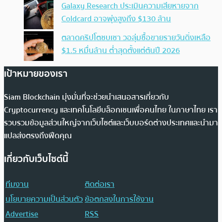
Galaxy Research ประเมินความเสียหายจาก
Coldcard อาจพุ่งสูงถึง $130 ล้าน
ตลาดคริปโตซบเซา วอลุ่มซื้อขายรายวันดิ่งเหลือ
$1.5 หมื่นล้าน ต่ำสุดตั้งแต่ต้นปี 2026
เป้าหมายของเรา
Siam Blockchain มุ่งมั่นที่จะช่วยนำเสนอสารเกี่ยวกับ
Cryptocurrency และเทคโนโลยีบล็อกเชนเพื่อคนไทย ในภาษาไทย เรา
รวบรวมข้อมูลส่วนใหญ่จากเว็บไซต์และเว็บบอร์ดต่างประเทศและนำมา
แปลส่งตรงถึงฟีดคุณ
เกี่ยวกับเว็บไซต์นี้
ทีมงาน
ติดต่อเรา
นโยบายความเป็นส่วนตัว
ข้อตกลงในการใช้งาน
Advertise
RSS