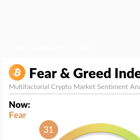
สภาวะตลาด (ความกลัว vs ความโลภ)