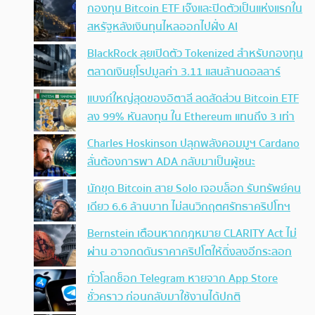
กองทุน Bitcoin ETF เจ๊งและปิดตัวเป็นแห่งแรกใน
สหรัฐหลังเงินทุนไหลออกไปฝั่ง AI
BlackRock ลุยเปิดตัว Tokenized สำหรับกองทุน
ตลาดเงินยุโรปมูลค่า 3.11 แสนล้านดอลลาร์
แบงก์ใหญ่สุดของอิตาลี ลดสัดส่วน Bitcoin ETF
ลง 99% หันลงทุน ใน Ethereum แทนถึง 3 เท่า
Charles Hoskinson ปลุกพลังคอมมูฯ Cardano
ลั่นต้องการพา ADA กลับมาเป็นผู้ชนะ
นักขุด Bitcoin สาย Solo เจอบล็อก รับทรัพย์คน
เดียว 6.6 ล้านบาท ไม่สนวิกฤตศรัทธาคริปโทฯ
Bernstein เตือนหากกฎหมาย CLARITY Act ไม่
ผ่าน อาจกดดันราคาคริปโตให้ดิ่งลงอีกระลอก
ทั่วโลกช็อก Telegram หายจาก App Store
ชั่วคราว ก่อนกลับมาใช้งานได้ปกติ