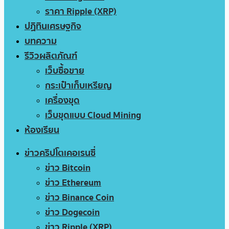
ราคา Ripple (XRP)
ปฏิทินเศรษฐกิจ
บทความ
รีวิวผลิตภัณฑ์
เว็บซื้อขาย
กระเป๋าเก็บเหรียญ
เครื่องขุด
เว็บขุดแบบ Cloud Mining
ห้องเรียน
ข่าวคริปโตเคอเรนซี่
ข่าว Bitcoin
ข่าว Ethereum
ข่าว Binance Coin
ข่าว Dogecoin
ข่าว Ripple (XRP)