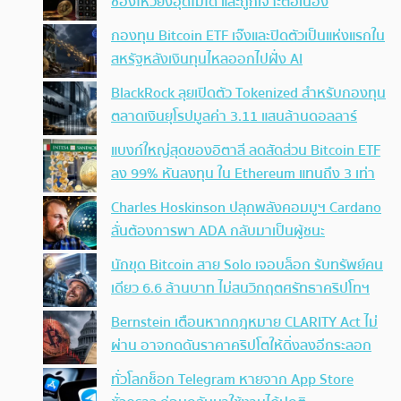
ช่องโหว่ยังอุดไม่ได้ และถูกเจาะต่อเนื่อง
กองทุน Bitcoin ETF เจ๊งและปิดตัวเป็นแห่งแรกใน
สหรัฐหลังเงินทุนไหลออกไปฝั่ง AI
BlackRock ลุยเปิดตัว Tokenized สำหรับกองทุน
ตลาดเงินยุโรปมูลค่า 3.11 แสนล้านดอลลาร์
แบงก์ใหญ่สุดของอิตาลี ลดสัดส่วน Bitcoin ETF
ลง 99% หันลงทุน ใน Ethereum แทนถึง 3 เท่า
Charles Hoskinson ปลุกพลังคอมมูฯ Cardano
ลั่นต้องการพา ADA กลับมาเป็นผู้ชนะ
นักขุด Bitcoin สาย Solo เจอบล็อก รับทรัพย์คน
เดียว 6.6 ล้านบาท ไม่สนวิกฤตศรัทธาคริปโทฯ
Bernstein เตือนหากกฎหมาย CLARITY Act ไม่
ผ่าน อาจกดดันราคาคริปโตให้ดิ่งลงอีกระลอก
ทั่วโลกช็อก Telegram หายจาก App Store