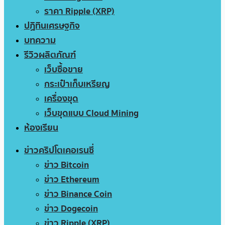
ราคา Ripple (XRP)
ปฏิทินเศรษฐกิจ
บทความ
รีวิวผลิตภัณฑ์
เว็บซื้อขาย
กระเป๋าเก็บเหรียญ
เครื่องขุด
เว็บขุดแบบ Cloud Mining
ห้องเรียน
ข่าวคริปโตเคอเรนซี่
ข่าว Bitcoin
ข่าว Ethereum
ข่าว Binance Coin
ข่าว Dogecoin
ข่าว Ripple (XRP)