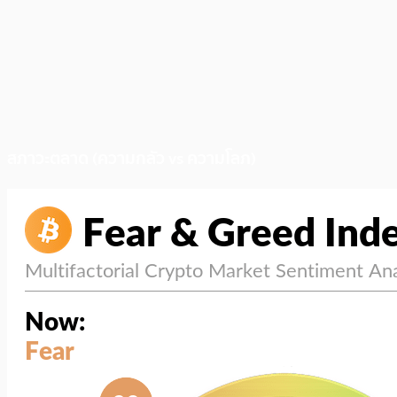
สภาวะตลาด (ความกลัว vs ความโลภ)