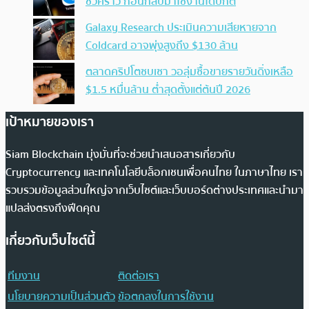
ชั่วคราว ก่อนกลับมาใช้งานได้ปกติ
Galaxy Research ประเมินความเสียหายจาก
Coldcard อาจพุ่งสูงถึง $130 ล้าน
ตลาดคริปโตซบเซา วอลุ่มซื้อขายรายวันดิ่งเหลือ
$1.5 หมื่นล้าน ต่ำสุดตั้งแต่ต้นปี 2026
เป้าหมายของเรา
Siam Blockchain มุ่งมั่นที่จะช่วยนำเสนอสารเกี่ยวกับ
Cryptocurrency และเทคโนโลยีบล็อกเชนเพื่อคนไทย ในภาษาไทย เรา
รวบรวมข้อมูลส่วนใหญ่จากเว็บไซต์และเว็บบอร์ดต่างประเทศและนำมา
แปลส่งตรงถึงฟีดคุณ
เกี่ยวกับเว็บไซต์นี้
ทีมงาน
ติดต่อเรา
นโยบายความเป็นส่วนตัว
ข้อตกลงในการใช้งาน