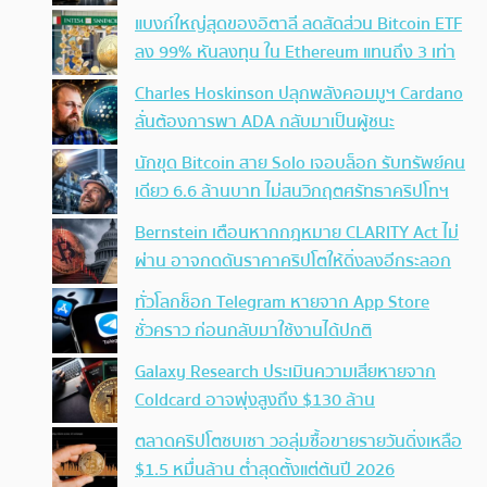
แบงก์ใหญ่สุดของอิตาลี ลดสัดส่วน Bitcoin ETF
ลง 99% หันลงทุน ใน Ethereum แทนถึง 3 เท่า
Charles Hoskinson ปลุกพลังคอมมูฯ Cardano
ลั่นต้องการพา ADA กลับมาเป็นผู้ชนะ
นักขุด Bitcoin สาย Solo เจอบล็อก รับทรัพย์คน
เดียว 6.6 ล้านบาท ไม่สนวิกฤตศรัทธาคริปโทฯ
Bernstein เตือนหากกฎหมาย CLARITY Act ไม่
ผ่าน อาจกดดันราคาคริปโตให้ดิ่งลงอีกระลอก
ทั่วโลกช็อก Telegram หายจาก App Store
ชั่วคราว ก่อนกลับมาใช้งานได้ปกติ
Galaxy Research ประเมินความเสียหายจาก
Coldcard อาจพุ่งสูงถึง $130 ล้าน
ตลาดคริปโตซบเซา วอลุ่มซื้อขายรายวันดิ่งเหลือ
$1.5 หมื่นล้าน ต่ำสุดตั้งแต่ต้นปี 2026