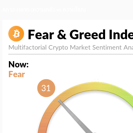
สภาวะตลาด (ความกลัว vs ความโลภ)