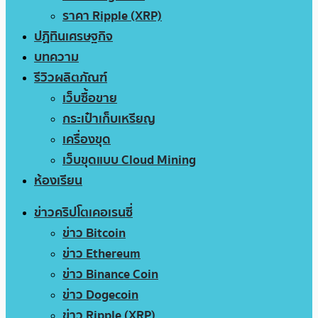
ราคา Ripple (XRP)
ปฏิทินเศรษฐกิจ
บทความ
รีวิวผลิตภัณฑ์
เว็บซื้อขาย
กระเป๋าเก็บเหรียญ
เครื่องขุด
เว็บขุดแบบ Cloud Mining
ห้องเรียน
ข่าวคริปโตเคอเรนซี่
ข่าว Bitcoin
ข่าว Ethereum
ข่าว Binance Coin
ข่าว Dogecoin
ข่าว Ripple (XRP)