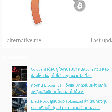
ประเด็นล่าสุด
Coldcard เตือนผู้ใช้งานรีบย้าย Bitcoin ด่วน หลัง
ช่องโหว่ยังอุดไม่ได้ และถูกเจาะต่อเนื่อง
กองทุน Bitcoin ETF เจ๊งและปิดตัวเป็นแห่งแรกใน
สหรัฐหลังเงินทุนไหลออกไปฝั่ง AI
BlackRock ลุยเปิดตัว Tokenized สำหรับกองทุน
ตลาดเงินยุโรปมูลค่า 3.11 แสนล้านดอลลาร์