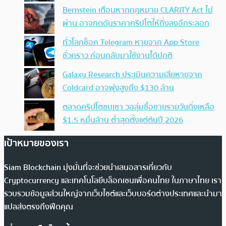
Bernstein เตือนหากกฎหมาย CLARITY Act ไม่
ผ่าน อาจกดดันราคาคริปโตให้ดิ่งลงอีกระลอก
ทั่วโลกช็อก Telegram หายจาก App Store
ชั่วคราว ก่อนกลับมาใช้งานได้ปกติ
Galaxy Research ประเมินความเสียหายจาก
Coldcard อาจพุ่งสูงถึง $130 ล้าน
ตลาดคริปโตซบเซา วอลุ่มซื้อขายรายวันดิ่งเหลือ
$1.5 หมื่นล้าน ต่ำสุดตั้งแต่ต้นปี 2026
เป้าหมายของเรา
Siam Blockchain มุ่งมั่นที่จะช่วยนำเสนอสารเกี่ยวกับ
Cryptocurrency และเทคโนโลยีบล็อกเชนเพื่อคนไทย ในภาษาไทย เรา
รวบรวมข้อมูลส่วนใหญ่จากเว็บไซต์และเว็บบอร์ดต่างประเทศและนำมา
แปลส่งตรงถึงฟีดคุณ