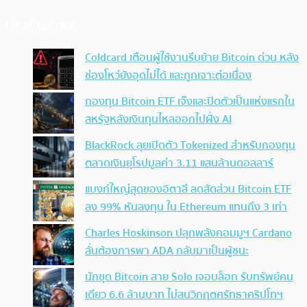
ประเด็นล่าสุด
Coldcard เตือนผู้ใช้งานรีบย้าย Bitcoin ด่วน หลัง
ช่องโหว่ยังอุดไม่ได้ และถูกเจาะต่อเนื่อง
กองทุน Bitcoin ETF เจ๊งและปิดตัวเป็นแห่งแรกใน
สหรัฐหลังเงินทุนไหลออกไปฝั่ง AI
BlackRock ลุยเปิดตัว Tokenized สำหรับกองทุน
ตลาดเงินยุโรปมูลค่า 3.11 แสนล้านดอลลาร์
แบงก์ใหญ่สุดของอิตาลี ลดสัดส่วน Bitcoin ETF
ลง 99% หันลงทุน ใน Ethereum แทนถึง 3 เท่า
Charles Hoskinson ปลุกพลังคอมมูฯ Cardano
ลั่นต้องการพา ADA กลับมาเป็นผู้ชนะ
นักขุด Bitcoin สาย Solo เจอบล็อก รับทรัพย์คน
เดียว 6.6 ล้านบาท ไม่สนวิกฤตศรัทธาคริปโทฯ