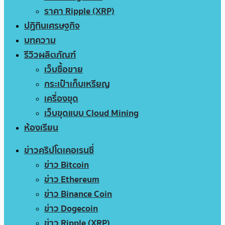
ราคา Ripple (XRP)
ปฏิทินเศรษฐกิจ
บทความ
รีวิวผลิตภัณฑ์
เว็บซื้อขาย
กระเป๋าเก็บเหรียญ
เครื่องขุด
เว็บขุดแบบ Cloud Mining
ห้องเรียน
ข่าวคริปโตเคอเรนซี่
ข่าว Bitcoin
ข่าว Ethereum
ข่าว Binance Coin
ข่าว Dogecoin
ข่าว Ripple (XRP)