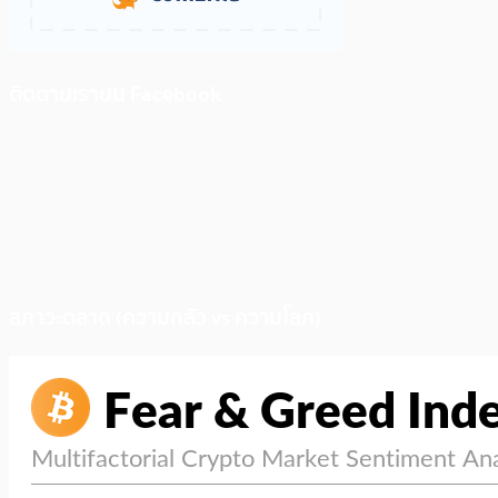
ติดตามเราบน Facebook
สภาวะตลาด (ความกลัว vs ความโลภ)