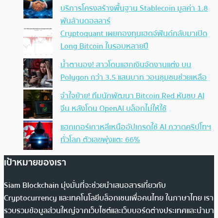
บริการโครงสร้างพื้นฐาน Stablecoin มูลค่า 1.8
พันล้านดอลลาร์
Cryptoquant เผยกองทุนเฮดจ์ฟันด์กลับมาเปิด
Long Bitcoin ในรอบหลายปี
น้ำตานอง! สาวโดนแฮกเงินจัดงานแต่ง บน
Polygon กว่า 3.5 แสนบาท วอนชุมชนช่วยเหลือ
จำใจย้าย! ทีมนักพัฒนา Bitcoin Red หันซบ AI
จีน หลังโดน OpenAI บล็อกไม่ให้ใช้
แฮกเกอร์เกาหลีเหนืออัปเกรดใช้ AI กวาดคริปโทฯ
ทั่วโลก ตัวเลขพุ่งแตะ 66%
เป้าหมายของเรา
Siam Blockchain มุ่งมั่นที่จะช่วยนำเสนอสารเกี่ยวกับ
Cryptocurrency และเทคโนโลยีบล็อกเชนเพื่อคนไทย ในภาษาไทย เรา
รวบรวมข้อมูลส่วนใหญ่จากเว็บไซต์และเว็บบอร์ดต่างประเทศและนำมา