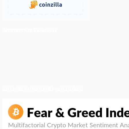
ติดตามเราบน Facebook
สภาวะตลาด (ความกลัว vs ความโลภ)