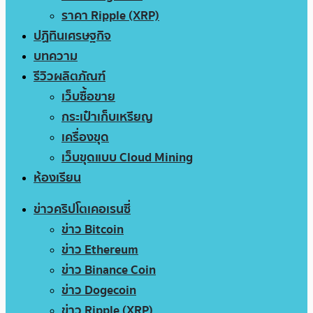
ราคา Ripple (XRP)
ปฏิทินเศรษฐกิจ
บทความ
รีวิวผลิตภัณฑ์
เว็บซื้อขาย
กระเป๋าเก็บเหรียญ
เครื่องขุด
เว็บขุดแบบ Cloud Mining
ห้องเรียน
ข่าวคริปโตเคอเรนซี่
ข่าว Bitcoin
ข่าว Ethereum
ข่าว Binance Coin
ข่าว Dogecoin
ข่าว Ripple (XRP)