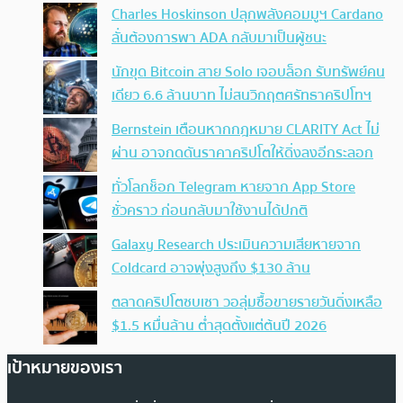
Charles Hoskinson ปลุกพลังคอมมูฯ Cardano
ลั่นต้องการพา ADA กลับมาเป็นผู้ชนะ
นักขุด Bitcoin สาย Solo เจอบล็อก รับทรัพย์คน
เดียว 6.6 ล้านบาท ไม่สนวิกฤตศรัทธาคริปโทฯ
Bernstein เตือนหากกฎหมาย CLARITY Act ไม่
ผ่าน อาจกดดันราคาคริปโตให้ดิ่งลงอีกระลอก
ทั่วโลกช็อก Telegram หายจาก App Store
ชั่วคราว ก่อนกลับมาใช้งานได้ปกติ
Galaxy Research ประเมินความเสียหายจาก
Coldcard อาจพุ่งสูงถึง $130 ล้าน
ตลาดคริปโตซบเซา วอลุ่มซื้อขายรายวันดิ่งเหลือ
$1.5 หมื่นล้าน ต่ำสุดตั้งแต่ต้นปี 2026
เป้าหมายของเรา