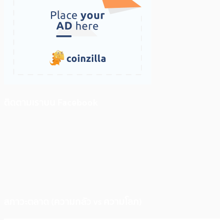
ติดตามเราบน Facebook
สภาวะตลาด (ความกลัว vs ความโลภ)