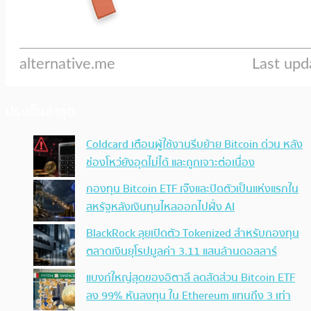
ประเด็นล่าสุด
Coldcard เตือนผู้ใช้งานรีบย้าย Bitcoin ด่วน หลัง
ช่องโหว่ยังอุดไม่ได้ และถูกเจาะต่อเนื่อง
กองทุน Bitcoin ETF เจ๊งและปิดตัวเป็นแห่งแรกใน
สหรัฐหลังเงินทุนไหลออกไปฝั่ง AI
BlackRock ลุยเปิดตัว Tokenized สำหรับกองทุน
ตลาดเงินยุโรปมูลค่า 3.11 แสนล้านดอลลาร์
แบงก์ใหญ่สุดของอิตาลี ลดสัดส่วน Bitcoin ETF
ลง 99% หันลงทุน ใน Ethereum แทนถึง 3 เท่า