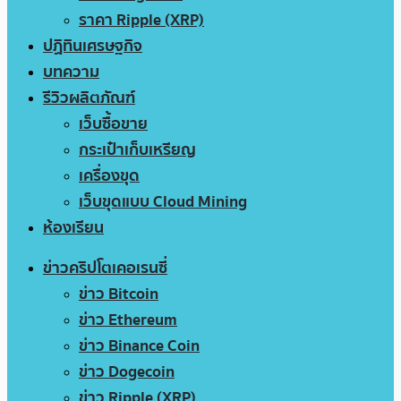
ราคา Ripple (XRP)
ปฏิทินเศรษฐกิจ
บทความ
รีวิวผลิตภัณฑ์
เว็บซื้อขาย
กระเป๋าเก็บเหรียญ
เครื่องขุด
เว็บขุดแบบ Cloud Mining
ห้องเรียน
ข่าวคริปโตเคอเรนซี่
ข่าว Bitcoin
ข่าว Ethereum
ข่าว Binance Coin
ข่าว Dogecoin
ข่าว Ripple (XRP)