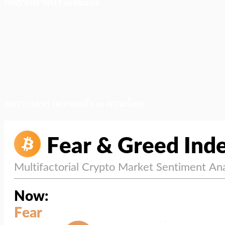
ติดตามเราบน Facebook
สภาวะตลาด (ความกลัว vs ความโลภ)