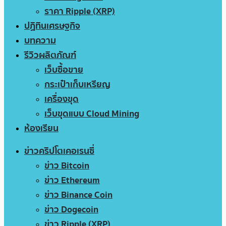
ราคา Ripple (XRP)
ปฏิทินเศรษฐกิจ
บทความ
รีวิวผลิตภัณฑ์
เว็บซื้อขาย
กระเป๋าเก็บเหรียญ
เครื่องขุด
เว็บขุดแบบ Cloud Mining
ห้องเรียน
ข่าวคริปโตเคอเรนซี่
ข่าว Bitcoin
ข่าว Ethereum
ข่าว Binance Coin
ข่าว Dogecoin
ข่าว Ripple (XRP)