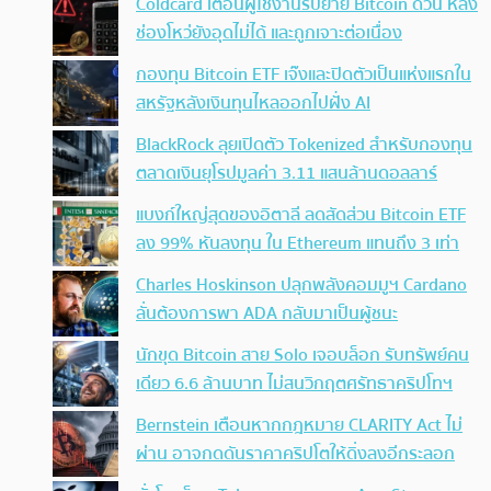
Coldcard เตือนผู้ใช้งานรีบย้าย Bitcoin ด่วน หลัง
ช่องโหว่ยังอุดไม่ได้ และถูกเจาะต่อเนื่อง
กองทุน Bitcoin ETF เจ๊งและปิดตัวเป็นแห่งแรกใน
สหรัฐหลังเงินทุนไหลออกไปฝั่ง AI
BlackRock ลุยเปิดตัว Tokenized สำหรับกองทุน
ตลาดเงินยุโรปมูลค่า 3.11 แสนล้านดอลลาร์
แบงก์ใหญ่สุดของอิตาลี ลดสัดส่วน Bitcoin ETF
ลง 99% หันลงทุน ใน Ethereum แทนถึง 3 เท่า
Charles Hoskinson ปลุกพลังคอมมูฯ Cardano
ลั่นต้องการพา ADA กลับมาเป็นผู้ชนะ
นักขุด Bitcoin สาย Solo เจอบล็อก รับทรัพย์คน
เดียว 6.6 ล้านบาท ไม่สนวิกฤตศรัทธาคริปโทฯ
Bernstein เตือนหากกฎหมาย CLARITY Act ไม่
ผ่าน อาจกดดันราคาคริปโตให้ดิ่งลงอีกระลอก