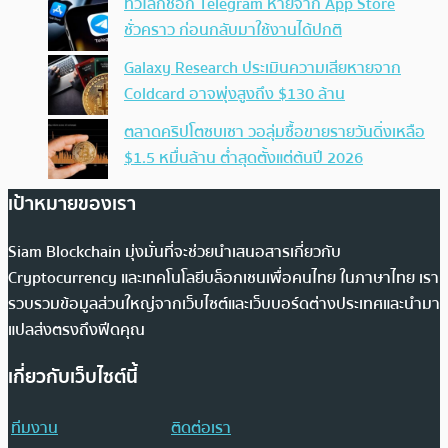
ทั่วโลกช็อก Telegram หายจาก App Store
ชั่วคราว ก่อนกลับมาใช้งานได้ปกติ
Galaxy Research ประเมินความเสียหายจาก
Coldcard อาจพุ่งสูงถึง $130 ล้าน
ตลาดคริปโตซบเซา วอลุ่มซื้อขายรายวันดิ่งเหลือ
$1.5 หมื่นล้าน ต่ำสุดตั้งแต่ต้นปี 2026
เป้าหมายของเรา
Siam Blockchain มุ่งมั่นที่จะช่วยนำเสนอสารเกี่ยวกับ
Cryptocurrency และเทคโนโลยีบล็อกเชนเพื่อคนไทย ในภาษาไทย เรา
รวบรวมข้อมูลส่วนใหญ่จากเว็บไซต์และเว็บบอร์ดต่างประเทศและนำมา
แปลส่งตรงถึงฟีดคุณ
เกี่ยวกับเว็บไซต์นี้
ทีมงาน
ติดต่อเรา