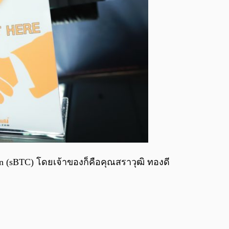
 (sBTC) โดยเจ้าของก็คือคุณสราวุฒิ ทองดี