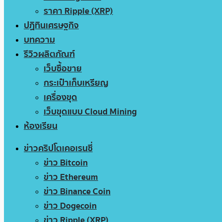
ราคา Ripple (XRP)
ปฏิทินเศรษฐกิจ
บทความ
รีวิวผลิตภัณฑ์
เว็บซื้อขาย
กระเป๋าเก็บเหรียญ
เครื่องขุด
เว็บขุดแบบ Cloud Mining
ห้องเรียน
ข่าวคริปโตเคอเรนซี่
ข่าว Bitcoin
ข่าว Ethereum
ข่าว Binance Coin
ข่าว Dogecoin
ข่าว Ripple (XRP)