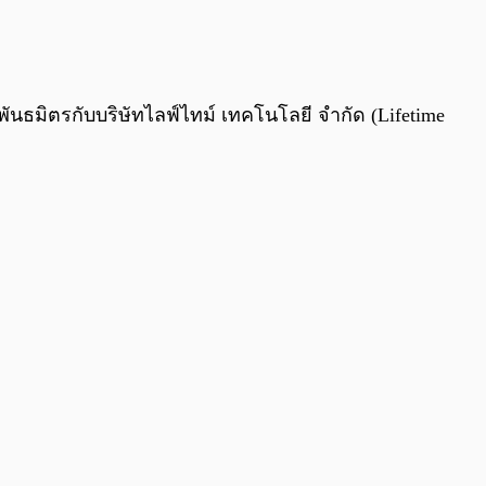
0:00
/
0:00
ันธมิตรกับบริษัทไลฟ์ไทม์ เทคโนโลยี จำกัด (Lifetime